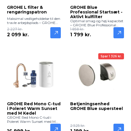
GROHE L filter &
GROHE Blue
rengøringspatron
Professional Startsæt -
Aktivt kulfilter
Maksimal vedligeholdelse til den
Optimal smag og høj kapacitet
travle arbejdsplads – GROHE
– GROHE Blue Professional
Blue L-filter & Rengøringssæt.
2 227 kr.
Startsæt med kulfilter. Dette
1 858 kr.
Dette komplette sæt er den
omfattende startsæt er
2 099 kr.
1 799 kr.
ideelle løsning til at holde dit
designet til professionelle miljøer
GROHE Blue Professional-
med mange daglige brugere,
anlæg i topform. Sættet gør
såsom større kontorer, kantiner
det muligt at kombinere
og klinikker. Systemet leverer
filterudskiftning med grundig
iskoldt, filtreret vand med eller
intern rengøring, hvilket sikrer
Spar 1 326 kr.
uden brus direkte fra
krystalklart vand og maksimal
armaturet.
driftssikkerhed.
GROHE Red Mono C-tud
Betjeningsenhed
i Poleret Warm Sunset
GROHE Blue supersteel
med M Kedel
GROHE Red Mono C-tud i
Poleret Warm Sunset med M
Kedel leverer frisk, filtreret og
2 525 kr.
kogende vand direkte fra