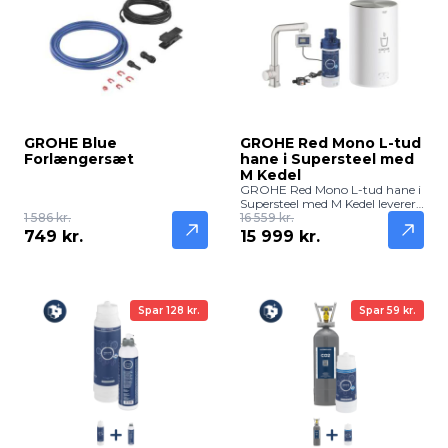
GROHE Blue
GROHE Red Mono L-tud
Forlængersæt
hane i Supersteel med
M Kedel
GROHE Red Mono L-tud hane i
Supersteel med M Kedel leverer
1 586 kr.
frisk, filtreret og kogende vand
16 559 kr.
direkte fra hanen. Elegant og
749 kr.
15 999 kr.
robust løsning til moderne
køkkener.
Spar 128 kr.
Spar 59 kr.