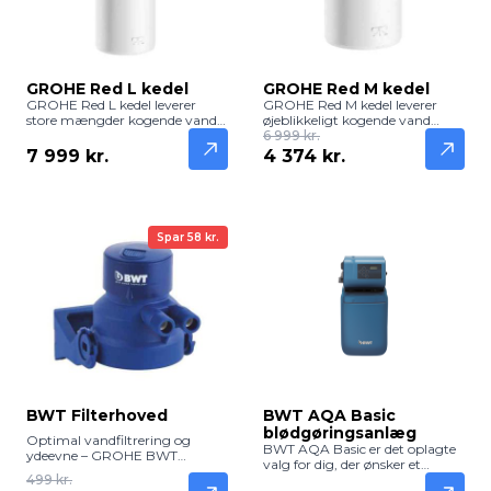
GROHE Red L kedel
GROHE Red M kedel
GROHE Red L kedel leverer
GROHE Red M kedel leverer
store mængder kogende vand
øjeblikkeligt kogende vand
på få sekunder. Perfekt til
direkte til din GROHE Red
6 999 kr.
familier og travle køkkener,
vandhane. Kompakt,
7 999 kr.
4 374 kr.
hvor der er brug for effektivitet,
energieffektiv og ideel til hurtig
komfort og sikkerhed.
tilberedning af te, kaffe og
madlavning.
Spar 58 kr.
BWT Filterhoved
BWT AQA Basic
blødgøringsanlæg
Optimal vandfiltrering og
BWT AQA Basic er det oplagte
ydeevne – GROHE BWT
valg for dig, der ønsker et
Filterhoved. Dette filterhoved er
499 kr.
effektivt værn mod kalk uden
kernen i dit GROHE Blue eller