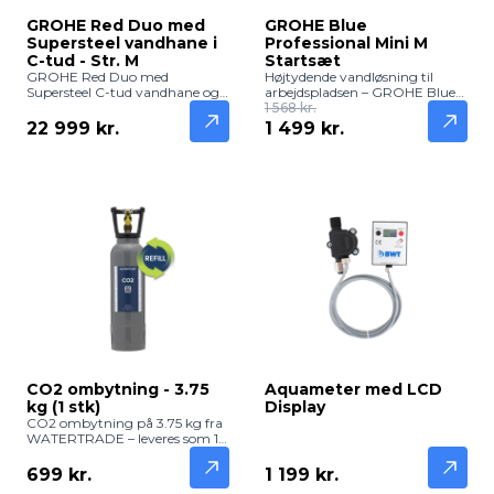
GROHE Red Duo med
GROHE Blue
Supersteel vandhane i
Professional Mini M
C-tud - Str. M
Startsæt
GROHE Red Duo med
Højtydende vandløsning til
Supersteel C-tud vandhane og
arbejdspladsen – GROHE Blue
Str. M leverer både frisk filtreret
Professional Mini M Startsæt.
1 568 kr.
vand og kogende vand direkte
Dette kompakte system er den
22 999 kr.
1 499 kr.
fra hanen. Robust og elegant
ideelle løsning til mellemstore
køkkenløsning.
kontorer, klinikker og
mødelokaler, hvor pladsen er
begrænset, men kravet til
vandkvalitet er højt. Nyd
filtreret vand med eller uden
brus direkte fra hanen.
CO2 ombytning - 3.75
Aquameter med LCD
kg (1 stk)
Display
CO2 ombytning på 3.75 kg fra
WATERTRADE – leveres som 1
stk og giver cirka 975 liter frisk
og boblende vand. Kompatibel
699 kr.
1 199 kr.
med GROHE Blue Professional