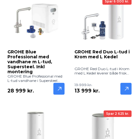
Spar 6 000 kr.
GROHE Blue
GROHE Red Duo L-tud i
Professional med
Krom med L Kedel
vandhane m L-tud,
Supersteel. Inkl
GROHE Red Duo L-tud i Krom
montering
med L Kedel leverer både frisk
GROHE Blue Professional med
filtreret vand og kogende vand
L-tud vandhane i Supersteel
direkte fra hanen. Elegant og
leverer frisk, filtreret og afkølet
19 999 kr.
funktionel løsning til køkkenet.
vand direkte fra hanen.
28 999 kr.
13 999 kr.
Professionel løsning med
eksklusivt design – inkl.
montering.
Spar 2 625 kr.