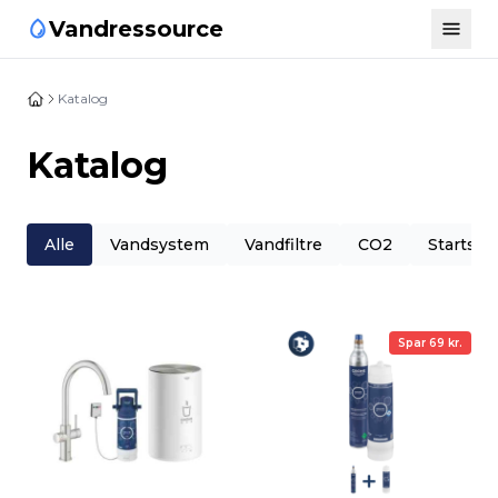
Vandressource
Katalog
Katalog
Alle
Vandsystem
Vandfiltre
CO2
Startsæt
Spar 69 kr.