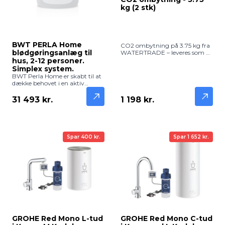
kg (2 stk)
BWT PERLA Home
CO2 ombytning på 3.75 kg fra
blødgøringsanlæg til
WATERTRADE – leveres som 2
stk og giver cirka 1.950 liter frisk
hus, 2-12 personer.
og boblende vand. Kompatible
Simplex system.
med GROHE Blue Professional
BWT Perla Home er skabt til at
og andre vandanlæg med
dække behovet i en aktiv
W.21.8 regulator.
familie på op til 12 personer.
Dette avancerede simplex-
1 198 kr.
31 493 kr.
anlæg kombinerer effektiv
blødgøring med markedets
førende sikkerhedsteknologi.
Med integreret lækagesikring
og smart app-styring får du
Spar 400 kr.
Spar 1 652 kr.
ikke bare kalkfrit vand, men
også fuldstændig ro i sindet, da
anlægget holder øje med dit
hjem døgnet rundt.
GROHE Red Mono L-tud
GROHE Red Mono C-tud