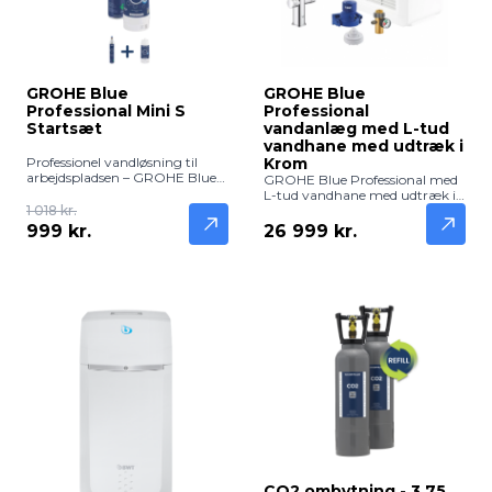
GROHE Blue
GROHE Blue
Professional Mini S
Professional
Startsæt
vandanlæg med L-tud
vandhane med udtræk i
Professionel vandløsning til
Krom
arbejdspladsen – GROHE Blue
GROHE Blue Professional med
Professional Mini S Startsæt.
L-tud vandhane med udtræk i
Dette kompakte startsæt er
1 018 kr.
krom leverer frisk, filtreret og
ideelt til kontorer, mødelokaler
afkølet vand direkte fra hanen.
999 kr.
26 999 kr.
og klinikker, hvor pladsen er
Elegant og funktionel løsning til
trang, men behovet for friskt
professionelle og hjem.
drikkevand stort. Systemet
leverer filtreret vand med og
uden brus direkte fra hanen.
CO2 ombytning - 3.75