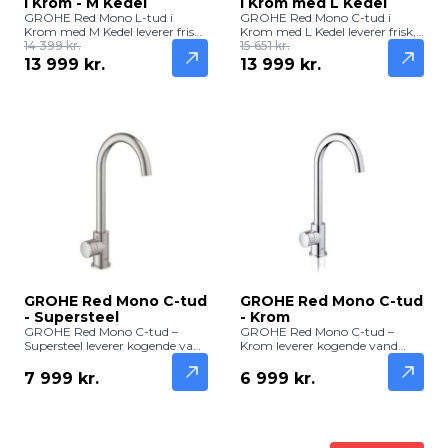
i Krom - M Kedel
i Krom med L Kedel
GROHE Red Mono L-tud i
GROHE Red Mono C-tud i
Krom med M Kedel leverer frisk,
Krom med L Kedel leverer frisk,
filtreret og kogende vand
14 399 kr.
filtreret og kogende vand
15 651 kr.
direkte fra hanen. Praktisk og
direkte fra hanen. Praktisk og
13 999 kr.
13 999 kr.
elegant løsning til køkkenet.
elegant løsning til køkkenet.
GROHE Red Mono C-tud
GROHE Red Mono C-tud
- Supersteel
- Krom
GROHE Red Mono C-tud –
GROHE Red Mono C-tud –
Supersteel leverer kogende vand
Krom leverer kogende vand
direkte fra køkkenhanen med
direkte fra køkkenhanen med
en moderne og holdbar
klassisk og holdbar kromfinish.
7 999 kr.
6 999 kr.
Supersteel-finish. Perfekt til te,
Ideel til te, kaffe og hurtig
kaffe og hurtig madlavning.
madlavning.