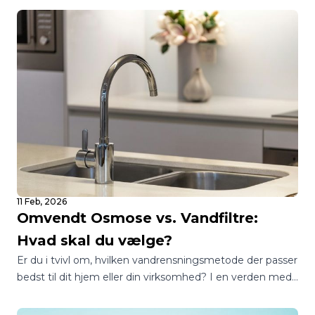
boligejere over for det samme spørgsmål: Skal jeg vælge
et blødgøringsanlæg eller et vandfilter?
11 Feb, 2026
Omvendt Osmose vs. Vandfiltre:
Hvad skal du vælge?
Er du i tvivl om, hvilken vandrensningsmetode der passer
bedst til dit hjem eller din virksomhed? I en verden med
utallige muligheder kan det være en jungle at finde
rundt i, hvordan man sikrer sig adgang til rent og sikkert