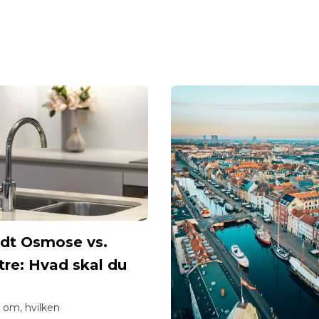
t Osmose vs.
tre: Hvad skal du
?
vl om, hvilken