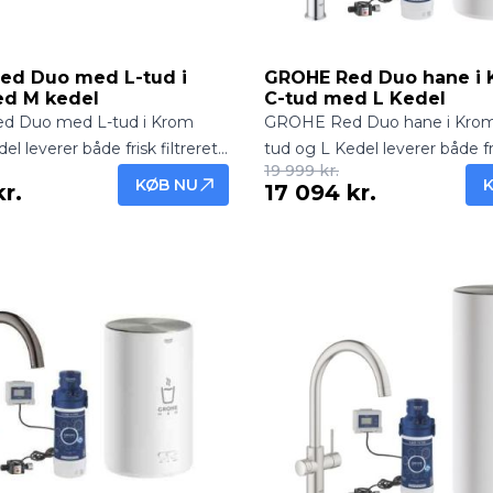
ed Duo med L-tud i
GROHE Red Duo hane i 
d M kedel
C-tud med L Kedel
 Duo med L-tud i Krom
GROHE Red Duo hane i Kro
 leverer både frisk filtreret
tud og L Kedel leverer både fri
19 999 kr.
gende vand direkte fra
vand og kogende vand direkte
KØB NU
kr.
17 094 kr.
gant og funktionel
hanen. Elegant og funktionel
ing.
køkkenløsning.