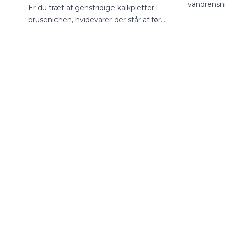
vandrensn
Er du træt af genstridige kalkpletter i
til dit hje
brusenichen, hvidevarer der står af før
verden med
tid, eller er du bekymret for kvaliteten af
være en jun
dit drikkevand? I Danmark står mange
man sikrer 
boligejere over for det samme
drikkevand
spørgsmål: Skal jeg vælge et
blødgøringsanlæg eller et vandfilter?