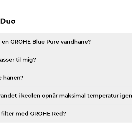
 Duo
ed en GROHE Blue Pure vandhane?
sser til mig?
ne hanen?
 vandet i kedlen opnår maksimal temperatur igen,
et filter med GROHE Red?