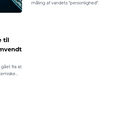
måling af vandets "personlighed".
til
Omvendt
gået fra at
 kemiske