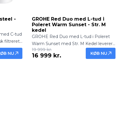
teel -
GROHE Red Duo med L-tud i
Poleret Warm Sunset - Str. M
kedel
med C-tud
GROHE Red Duo med L-tud i Poleret
k filtreret
Warm Sunset med Str. M Kedel leverer
 fra
19 999 kr.
både frisk filtreret vand og kogende
KØB NU
KØB NU
16 999 kr.
ng til
vand direkte fra hanen. Eksklusiv og
funktionel køkkenløsning.