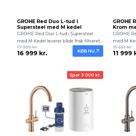
GROHE Red Duo L-tud i
GROHE R
Supersteel med M kedel
Krom me
GROHE Red Duo L-tud i Supersteel
GROHE Red
med M Kedel leverer både frisk filtreret
med M Kedel
17 999 kr.
15 651 kr.
vand og kogende vand direkte fra
vand og ko
KØB NU
16 999 kr.
11 999 
hanen. Robust og elegant løsning til
hanen. Ele
moderne køkkener.
køkkenløsn
Spar 3 000 kr.