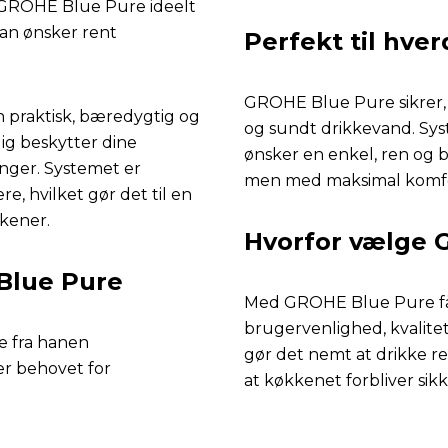
r GROHE Blue Pure ideelt
man ønsker rent
Perfekt til hve
GROHE Blue Pure sikrer, a
praktisk, bæredygtig og
og sundt drikkevand. Syste
ig beskytter dine
ønsker en enkel, ren og 
nger. Systemet er
men med maksimal komfor
ere, hvilket gør det til en
kener.
Hvorfor vælge 
Blue Pure
Med GROHE Blue Pure få
brugervenlighed, kvalitet
e fra hanen
gør det nemt at drikke r
r behovet for
at køkkenet forbliver sik