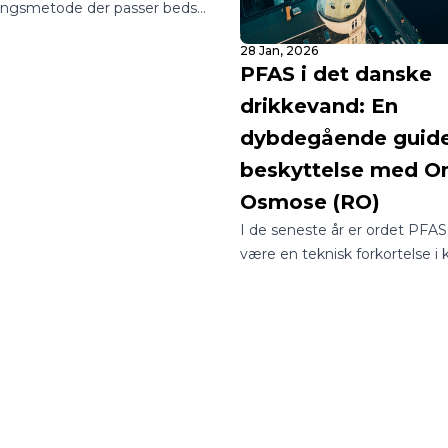
ingsmetode der passer bedst
m eller din virksomhed? I en
28 Jan, 2026
 utallige muligheder kan det
PFAS i det danske
gle at finde rundt i, hvordan
drikkevand: En
sig adgang til rent og sikkert
.
dybdegående guide 
beskyttelse med 
Osmose (RO)
I de seneste år er ordet PFAS 
være en teknisk forkortelse i
laboratorier til at være et fast
samtaleemne ved de danske
middagsborde.