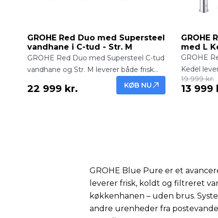
GROHE Red Duo med Supersteel
GROHE R
vandhane i C-tud - Str. M
med L K
GROHE Red
GROHE Red Duo med Supersteel C-tud
Kedel lever
vandhane og Str. M leverer både frisk
19 999 kr.
kogende va
filtreret vand og kogende vand direkte
KØB NU
22 999 kr.
13 999 
Elegant og 
fra hanen. Robust og elegant
køkkenet.
køkkenløsning.
GROHE Blue Pure er et avanceret
leverer frisk, koldt og filtreret v
køkkenhanen – uden brus. System
andre urenheder fra postevandet