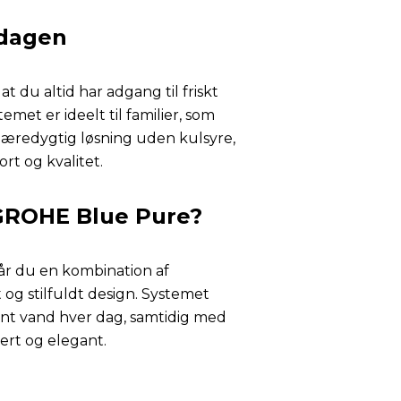
rdagen
t du altid har adgang til friskt
met er ideelt til familier, som
bæredygtig løsning uden kulsyre,
t og kvalitet.
GROHE Blue Pure?
r du en kombination af
 og stilfuldt design. Systemet
ent vand hver dag, samtidig med
kert og elegant.