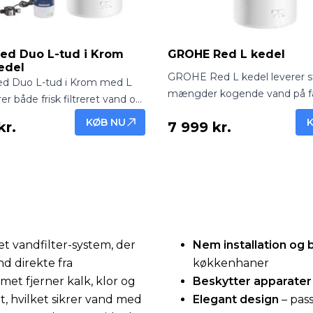
ed Duo L-tud i Krom
GROHE Red L kedel
edel
GROHE Red L kedel leverer s
 Duo L-tud i Krom med L
mængder kogende vand på f
er både frisk filtreret vand og
sekunder. Perfekt til familier 
nd direkte fra hanen.
KØB NU
kr.
7 999 kr.
køkkener, hvor der er brug for
funktionel løsning til
effektivitet, komfort og sikke
 vandfilter-system, der
Nem installation og 
and direkte fra
køkkenhaner
et fjerner kalk, klor og
Beskytter apparater
, hvilket sikrer vand med
Elegant design
– pas