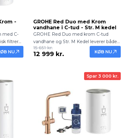
Krom -
GROHE Red Duo med Krom
vandhane i C-tud - Str. M kedel
m med C-
GROHE Red Duo med krom C-tud
sk filtreret
vandhane og Str. M Kedel leverer både
15 651 kr.
 fra
frisk filtreret vand og kogende vand
KØB NU
KØB NU
12 999 kr.
direkte fra hanen. Elegant og praktisk
køkkenløsning.
Spar 3 000 kr.