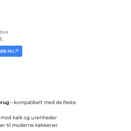
tore
å
og travle
KØB NU
rhed.
brug
– kompatibelt med de fleste
mod kalk og urenheder
ser til moderne køkkener