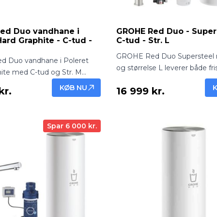
ed Duo vandhane i
GROHE Red Duo - Supers
Hard Graphite - C-tud -
C-tud - Str. L
GROHE Red Duo Supersteel 
 Duo vandhane i Poleret
og størrelse L leverer både fris
ite med C-tud og Str. M
vand og kogende vand direkte
e frisk filtreret vand og
KØB NU
kr.
16 999 kr.
hanen. Elegant og robust løsni
nd direkte fra hanen.
moderne køkkener.
og funktionel køkkenløsning.
Spar 6 000 kr.