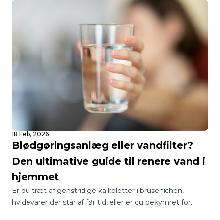
rundt i, hvordan man sikrer sig adgang til rent og sikkert
drikkevand.
18 Feb, 2026
Blødgøringsanlæg eller vandfilter?
Den ultimative guide til renere vand i
hjemmet
Er du træt af genstridige kalkpletter i brusenichen,
hvidevarer der står af før tid, eller er du bekymret for
kvaliteten af dit drikkevand? I Danmark står mange