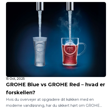
boligejere over for det samme spørgsmål: Skal jeg vælge
et blødgøringsanlæg eller et vandfilter?
15 Oct, 2025
GROHE Blue vs GROHE Red – hvad er
forskellen?
Hvis du overvejer at opgradere dit køkken med en
moderne vandløsning, har du sikkert hørt om GROHE
Blue og GROHE Red. Begge systemer leverer vand