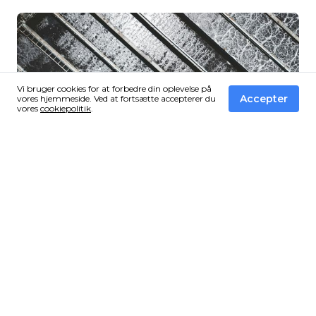
direkte fra hanen – men til to helt forskellige behov. Her
forklarer vi forskellen, så du kan vælge det rigtige system
til dit hjem eller din virksomhed.
Vi bruger cookies for at forbedre din oplevelse på
Accepter
vores hjemmeside. Ved at fortsætte accepterer du
vores
cookiepolitik
.
29 Oct, 2025
Aktivt kulfilter vs. omvendt osmose –
hvad er forskellen?
Rent drikkevand er ikke kun en luksus – det er en vigtig
del af en sund hverdag. Mange danskere vælger i dag at