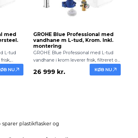
al med
GROHE Blue Professional med
rsteel.
vandhane m L-tud, Krom. Inkl.
montering
d L-tud
GROHE Blue Professional med L-tud
frisk,
vandhane i krom leverer frisk, filtreret og
e fra
afkølet vand direkte fra hanen.
KØB NU
KØB NU
26 999 kr.
med
Professionel løsning med elegant
ering.
design – inkl. montering.
 sparer plastikflasker og