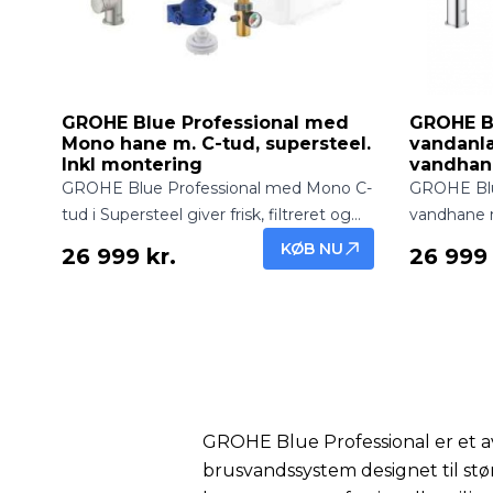
GROHE Blue Professional med
GROHE Bl
Mono hane m. C-tud, supersteel.
vandanl
Inkl montering
vandhan
GROHE Blue Professional med Mono C-
GROHE Blu
tud i Supersteel giver frisk, filtreret og
vandhane 
afkølet vand direkte fra hanen.
frisk, filtr
KØB NU
26 999 kr.
26 999 
Professionel løsning med eksklusivt
hanen. Eleg
design – inkl. montering.
profession
GROHE Blue Professional er et a
brusvandssystem designet til stø