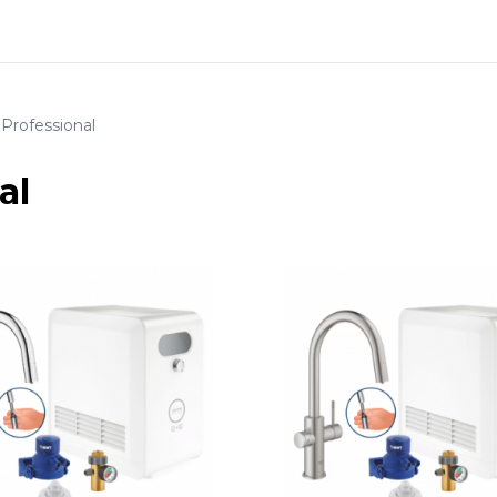
rofessional
al