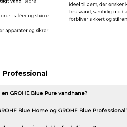
ldigt vand
i store
ideel til dem, der ønsker 
brusvand, samtidig med a
torer, caféer og større
forbliver sikkert og stilren
er apparater og sikrer
Professional
ed en GROHE Blue Pure vandhane?
 GROHE Blue Home og GROHE Blue Professional