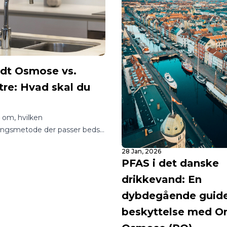
t Osmose vs.
tre: Hvad skal du
?
vl om, hvilken
ingsmetode der passer bedst
m eller din virksomhed? I en
28 Jan, 2026
 utallige muligheder kan det
PFAS i det danske
gle at finde rundt i, hvordan
drikkevand: En
sig adgang til rent og sikkert
.
dybdegående guide 
beskyttelse med 