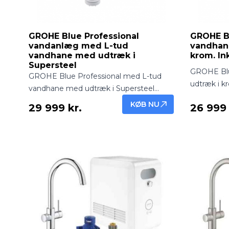
GROHE Blue Professional
GROHE B
vandanlæg med L-tud
vandhane
vandhane med udtræk i
krom. In
Supersteel
GROHE Blu
GROHE Blue Professional med L-tud
udtræk i kr
vandhane med udtræk i Supersteel
afkølet van
leverer frisk, filtreret og afkølet vand
KØB NU
29 999 kr.
26 999 
Profession
direkte fra hanen. Elegant, robust og
design – in
funktionel løsning til professionelle og
hjem.