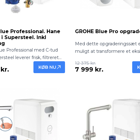
ue Professional. Hane
GROHE Blue Pro opgrad
i Supersteel. Inkl
ng
Med dette opgraderingssæt e
e Professional med C-tud
muligt at transformere et eks
steel leverer frisk, filtreret
GROHE Blue Home system ti
12 375 kr.
vand direkte fra hanen.
kraftfulde GROHE Blue Profes
KØB NU
kr.
7 999 kr.
 design og professionel
ydeevne. Dette er den ideelle
nkl. montering.
for husstande eller mindre ko
hvor behovet for koldt vand 
vokset, eller hvor man ønske
driftssikker og økonomisk løsn
hverdagen.