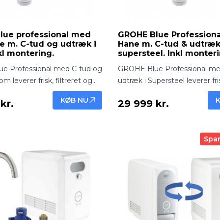
lue professional med
GROHE Blue Professional
 m. C-tud og udtræk i
Hane m. C-tud & udtræk
kl montering.
supersteel. Inkl monter
e Professional med C-tud og
GROHE Blue Professional me
om leverer frisk, filtreret og
udtræk i Supersteel leverer fris
d direkte fra hanen.
og afkølet vand direkte fra ha
KØB NU
kr.
29 999 kr.
el løsning med elegant
Professionel løsning med ele
kl. montering.
design – inkl. montering.
Spar