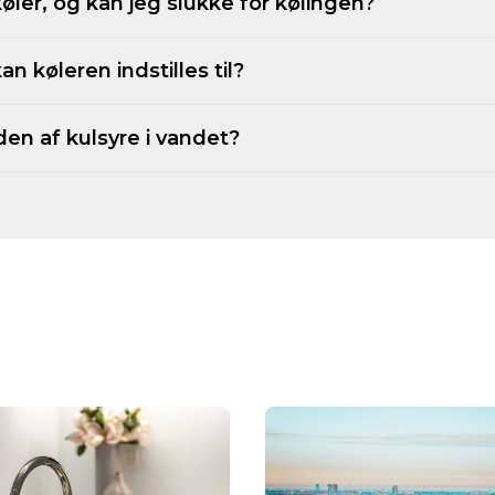
køler, og kan jeg slukke for kølingen?
 køleren indstilles til?
den af kulsyre i vandet?