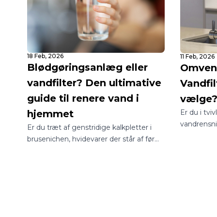
18 Feb, 2026
11 Feb, 2026
Blødgøringsanlæg eller
Omvend
vandfilter? Den ultimative
Vandfil
guide til renere vand i
vælge
Er du i tvi
hjemmet
vandrensn
Er du træt af genstridige kalkpletter i
til dit hje
brusenichen, hvidevarer der står af før
verden med
tid, eller er du bekymret for kvaliteten af
være en jun
dit drikkevand? I Danmark står mange
man sikrer 
boligejere over for det samme
drikkevand
spørgsmål: Skal jeg vælge et
blødgøringsanlæg eller et vandfilter?