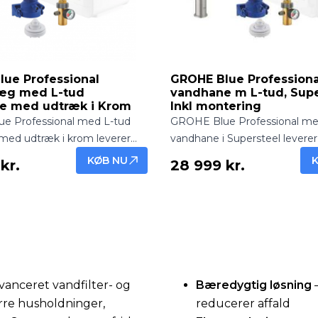
ue Professional
GROHE Blue Profession
æg med L-tud
vandhane m L-tud, Supe
e med udtræk i Krom
Inkl montering
e Professional med L-tud
GROHE Blue Professional me
med udtræk i krom leverer
vandhane i Supersteel leverer 
eret og afkølet vand direkte fra
filtreret og afkølet vand direkt
KØB NU
kr.
28 999 kr.
ant og funktionel løsning til
hanen. Professionel løsning 
elle og hjem.
eksklusivt design – inkl. mont
vanceret vandfilter- og
Bæredygtig løsning
–
rre husholdninger,
reducerer affald