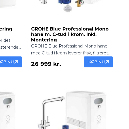
ering
GROHE Blue Professional Mono
hane m. C-tud i krom. Inkl.
Montering
r det
GROHE Blue Professional Mono hane
isterende
med C-tud i krom leverer frisk, filtreret
l den
og afkølet vand direkte fra hanen.
sional
KØB NU
KØB NU
26 999 kr.
Professionel løsning med elegant
 løsning
design – inkl. montering.
ntorer,
med brus er
r en mere
ing i