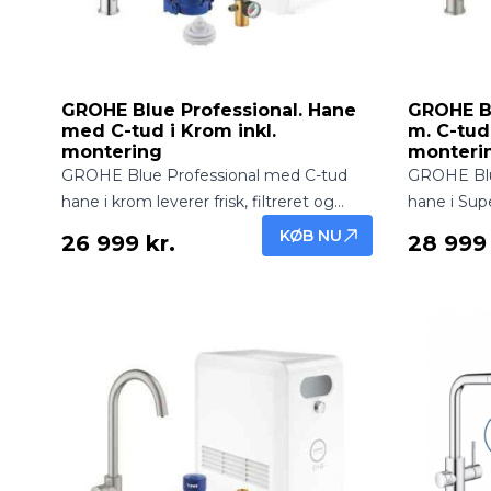
GROHE Blue Professional. Hane
GROHE Bl
med C-tud i Krom inkl.
m. C-tud 
montering
monteri
GROHE Blue Professional med C-tud
GROHE Blu
hane i krom leverer frisk, filtreret og
hane i Super
afkølet vand direkte fra hanen. Elegant
og afkølet 
KØB NU
26 999 kr.
28 999 
design og professionel løsning – inkl.
Eksklusivt
montering.
løsning – i