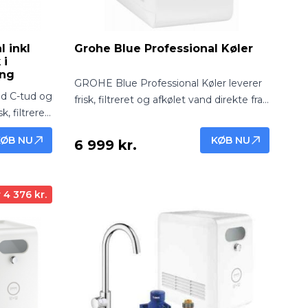
 inkl
Grohe Blue Professional Køler
 i
ing
GROHE Blue Professional Køler leverer
d C-tud og
frisk, filtreret og afkølet vand direkte fra
k, filtreret
vandanlægget. Professionel og pålidelig
nen.
løsning til kontorer, caféer og moderne
KØB NU
KØB NU
6 999 kr.
gant
køkkener.
 4 376 kr.