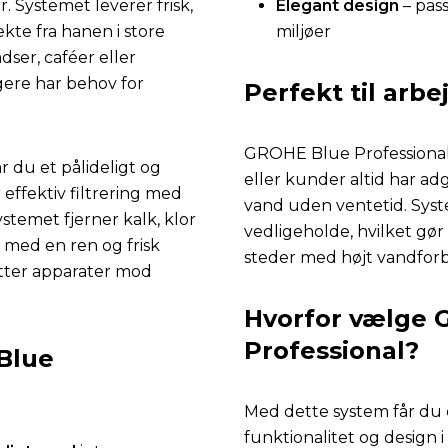
. Systemet leverer frisk,
Elegant design
– pass
kte fra hanen i store
miljøer
ser, caféer eller
ere har behov for
Perfekt til arb
GROHE Blue Professional 
 du et pålideligt og
eller kunder altid har adg
effektiv filtrering med
vand uden ventetid. Syst
stemet fjerner kalk, klor
vedligeholde, hvilket gør 
 med en ren og frisk
steder med højt vandfor
tter apparater mod
Hvorfor vælge 
Professional?
Blue
Med dette system får du 
funktionalitet og design 