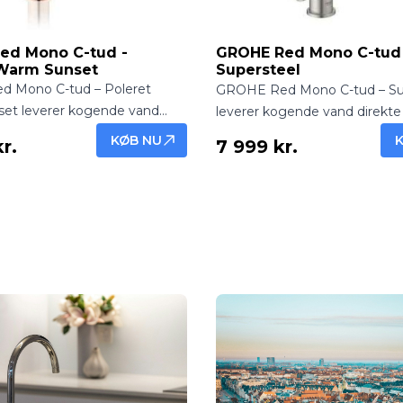
ed Mono C-tud -
GROHE Red Mono C-tud
 Warm Sunset
Supersteel
 Mono C-tud – Poleret
GROHE Red Mono C-tud – Su
et leverer kogende vand
leverer kogende vand direkte 
a køkkenhanen med en varm,
køkkenhanen med en moder
KØB NU
r.
7 999 kr.
sh. Ideel til te, kaffe og hurtig
holdbar Supersteel-finish. Perfe
i stilfulde køkkener.
kaffe og hurtig madlavning.