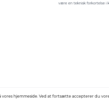
være en teknisk forkortelse i
laboratorier til at være et fast
samtaleemne ved de danske
middagsborde.
på vores hjemmeside. Ved at fortsætte accepterer du vor