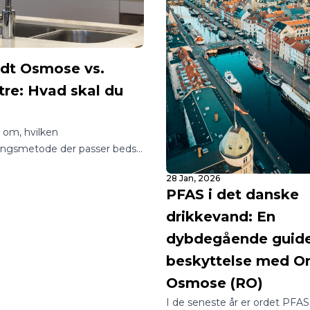
t Osmose vs.
tre: Hvad skal du
?
vl om, hvilken
ingsmetode der passer bedst
m eller din virksomhed? I en
28 Jan, 2026
 utallige muligheder kan det
PFAS i det danske
gle at finde rundt i, hvordan
drikkevand: En
sig adgang til rent og sikkert
.
dybdegående guide 
beskyttelse med 
Osmose (RO)
I de seneste år er ordet PFAS 