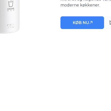
moderne køkkener.
KØB NU