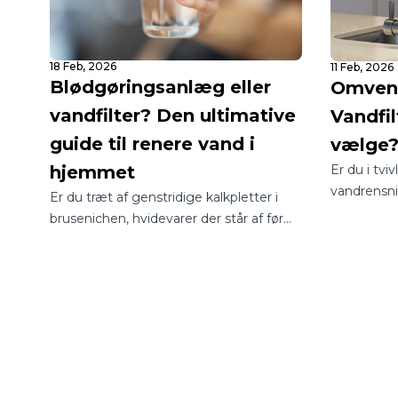
18 Feb, 2026
11 Feb, 2026
Blødgøringsanlæg eller
Omvend
vandfilter? Den ultimative
Vandfil
guide til renere vand i
vælge
Er du i tvi
hjemmet
vandrensn
Er du træt af genstridige kalkpletter i
til dit hje
brusenichen, hvidevarer der står af før
verden med
tid, eller er du bekymret for kvaliteten af
være en jun
dit drikkevand? I Danmark står mange
man sikrer 
boligejere over for det samme
drikkevand
spørgsmål: Skal jeg vælge et
blødgøringsanlæg eller et vandfilter?