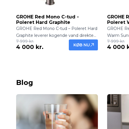
GROHE Red Mono C-tud -
GROHE R
Poleret Hard Graphite
Poleret
GROHE Red Mono C-tud – Poleret Hard
GROHE Red
Graphite leverer kogende vand direkte
Warm Suns
7 999 kr.
7 999 kr.
fra køkkenhanen med stilfuld og holdbar
direkte fr
KØB NU
4 000 kr.
4 000 k
Hard Graphite-finish. Perfekt til te, kaffe
elegant fini
og hurtig madlavning.
madlavning 
Blog