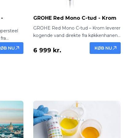
 -
GROHE Red Mono C-tud - Krom
GROHE Red Mono C-tud – Krom leverer
persteel
kogende vand direkte fra køkkenhanen
fra
med klassisk og holdbar kromfinish.
ne og
KØB NU
KØB NU
6 999 kr.
Ideel til te, kaffe og hurtig madlavning.
kt til te,