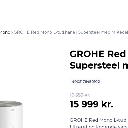
Mono
GROHE Red Mono L-tud hane i Supersteel med M Kedel
GROHE Red 
Supersteel 
4005176480102
16 559 kr.
15 999 kr.
GROHE Red Mono L-tud ha
filtreret og kogende vand