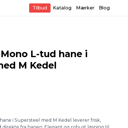
Tilbud
Katalog
Mærker
Blog
Mono L-tud hane i
med M Kedel
ne i Supersteel med M Kedel leverer frisk,
 direkte fra hanen. Elegant og robust løsning til