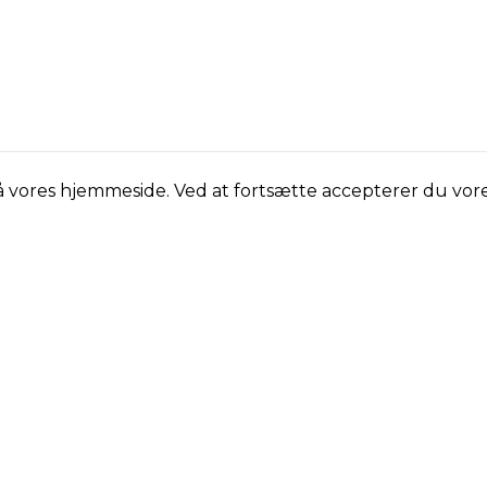
på vores hjemmeside. Ved at fortsætte accepterer du vor
er
Få de bedste tilbud fra 
Tilmeld dig vores nyhedsbrev o
em
må gå glip af.
Vi sender ingen spam!