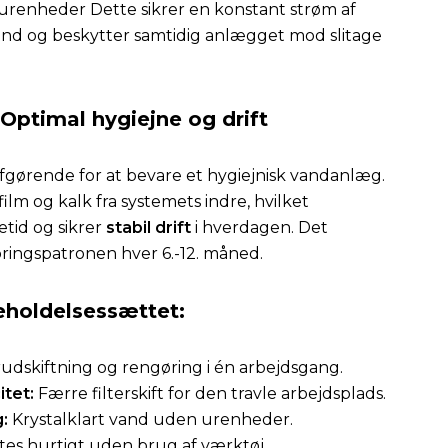
urenheder Dette sikrer en konstant strøm af
nd og beskytter samtidig anlægget mod slitage
Optimal hygiejne og drift
gørende for at bevare et hygiejnisk vandanlæg.
film og kalk fra systemets indre, hvilket
tid og sikrer
stabil drift
i hverdagen. Det
ringspatronen hver 6.-12. måned.
eholdelsessættet:
rudskiftning og rengøring i én arbejdsgang.
itet:
Færre filterskift for den travle arbejdsplads.
:
Krystalklart vand uden urenheder.
tes hurtigt uden brug af værktøj.