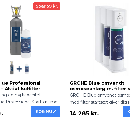
Spar 59 kr.
ue Professional
GROHE Blue omvendt
- Aktivt kulfilter
osmoseanlæg m. filter 
ag og høj kapacitet –
GROHE Blue omvendt osmo
e Professional Startsæt med
med filter startsæt giver dig re
 Dette omfattende startsæt er
og kalkfrit vand direkte fra v
KØB NU
r.
14 285 kr.
l professionelle miljøer med
Komplet system med avance
ige brugere, såsom større
filtrering – klar til nem installat
antiner og klinikker. Systemet