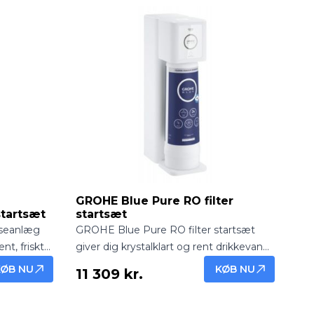
GROHE Blue Pure RO filter
startsæt
startsæt
seanlæg
GROHE Blue Pure RO filter startsæt
nt, friskt
giver dig krystalklart og rent drikkevand
andhanen.
direkte fra vandhanen. Komplet
KØB NU
KØB NU
11 309 kr.
ret
omvendt osmose-system med filter –
ion i
klar til nem installation.