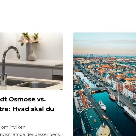
hjemmet eller på kontoret.
oldt, filtreret vand med eller
direkte fra armaturet.
t Osmose vs.
tre: Hvad skal du
?
vl om, hvilken
ingsmetode der passer bedst