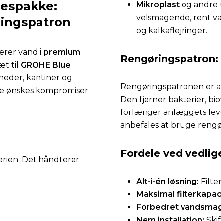
sespakke:
Mikroplast
og andre 
velsmagende, rent va
ringspatron
og kalkaflejringer.
verer vand i
premium
Rengøringspatron: 
t til
GROHE Blue
mheder, kantiner og
Rengøringspatronen er af
ke ønskes kompromiser
Den fjerner bakterier, bio
forlænger anlæggets leve
anbefales at bruge rengø
Fordele ved vedlig
 serien. Det håndterer
Alt-i-én løsning:
Filte
Maksimal filterkapac
Forbedret vandsmag
Nem installation:
Skif