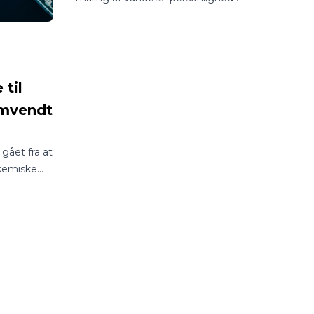
til
Omvendt
gået fra at
 kemiske