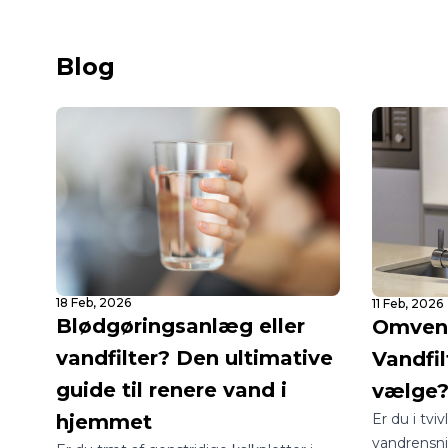
designet til samtidig udskiftning af filter
leverer isk
og intern rengøring, hvilket sikrer
uden brus 
Blog
optimal hygiejne og driftssikkerhed.
18 Feb, 2026
11 Feb, 2026
Blødgøringsanlæg eller
Omvend
vandfilter? Den ultimative
Vandfil
guide til renere vand i
vælge
Er du i tvi
hjemmet
vandrensn