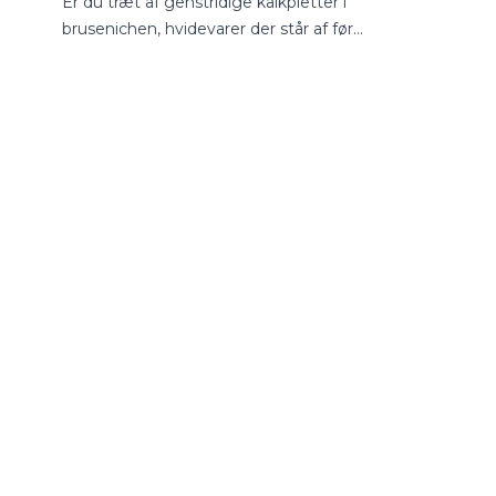
Er du træt af genstridige kalkpletter i
til dit hje
brusenichen, hvidevarer der står af før
verden med
tid, eller er du bekymret for kvaliteten af
være en jun
dit drikkevand? I Danmark står mange
man sikrer 
boligejere over for det samme
drikkevand
spørgsmål: Skal jeg vælge et
blødgøringsanlæg eller et vandfilter?