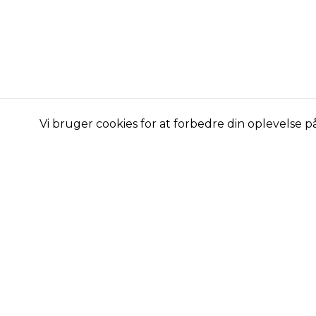
Vi bruger cookies for at forbedre din oplevelse 
Vandressource
Kategori
Forurenende stoffer
Vandsyst
Guides
Vandfiltre
Blog
CO2
Om os
Startsæt
Kontakt os
Tilbehør