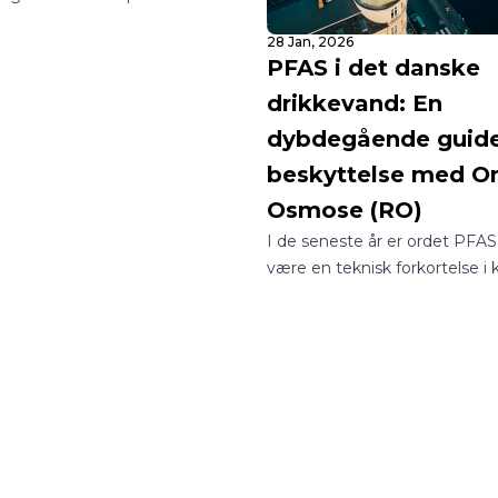
m eller din virksomhed? I en
28 Jan, 2026
 utallige muligheder kan det
PFAS i det danske
gle at finde rundt i, hvordan
drikkevand: En
sig adgang til rent og sikkert
.
dybdegående guide 
beskyttelse med 
Osmose (RO)
I de seneste år er ordet PFAS 
være en teknisk forkortelse i
laboratorier til at være et fast
samtaleemne ved de danske
middagsborde.