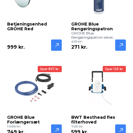
Betjeningsenhed
GROHE Blue
GROHE Red
Rengøringspatron
GROHE Blue
Rengøringspatron sikrer
effektiv rengøring af din
419 kr.
GROHE Blue vandhane og
999 kr.
271 kr.
filter, så du altid får frisk og rent
vand.
Spar 837 kr.
Spar 126 kr.
GROHE Blue
BWT Besthead flex
Forlængersæt
filterhoved
1 586 kr.
725 kr.
749 kr.
599 kr.