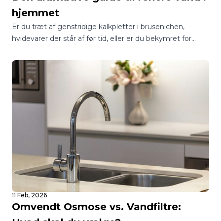
hjemmet
Er du træt af genstridige kalkpletter i brusenichen,
hvidevarer der står af før tid, eller er du bekymret for
kvaliteten af dit drikkevand? I Danmark står mange
boligejere over for det samme spørgsmål: Skal jeg vælge
et blødgøringsanlæg eller et vandfilter?
11 Feb, 2026
Omvendt Osmose vs. Vandfiltre: