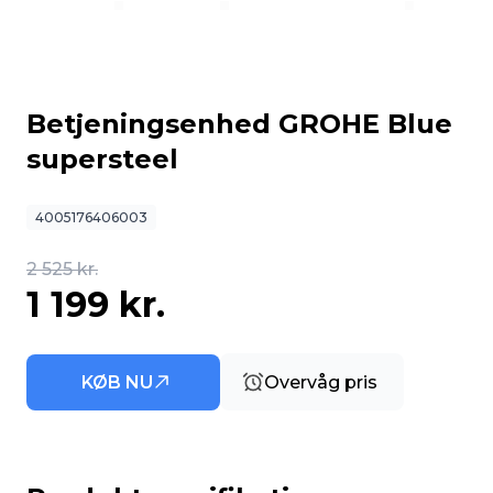
Betjeningsenhed GROHE Blue
supersteel
4005176406003
2 525 kr.
1 199 kr.
KØB NU
Overvåg pris