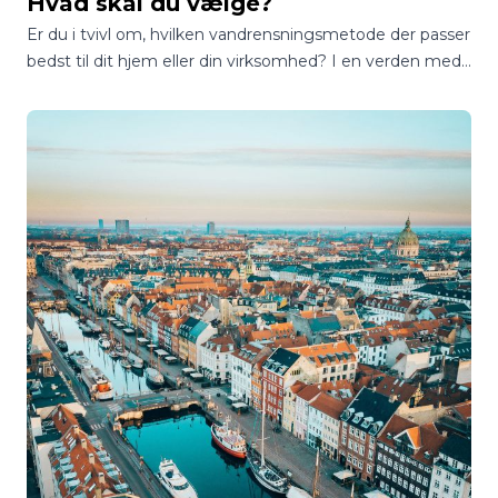
Hvad skal du vælge?
Er du i tvivl om, hvilken vandrensningsmetode der passer
bedst til dit hjem eller din virksomhed? I en verden med
utallige muligheder kan det være en jungle at finde
rundt i, hvordan man sikrer sig adgang til rent og sikkert
drikkevand.