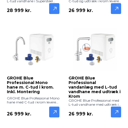
L-tud vandhane i Supersteel
C-tud og udtræk i krom leverer
leverer frisk, filtreret og afkølet
frisk, filtreret og afkølet vand
vand direkte fra hanen.
direkte fra hanen. Professionel
28 999 kr.
26 999 kr.
Professionel løsning med
løsning med elegant design –
eksklusivt design – inkl.
inkl. montering.
montering.
GROHE Blue
GROHE Blue
Professional Mono
Professional
hane m. C-tud i krom.
vandanlæg med L-tud
Inkl. Montering
vandhane med udtræk i
Krom
GROHE Blue Professional Mono
GROHE Blue Professional med
hane med C-tud i krom leverer
L-tud vandhane med udtræk i
frisk, filtreret og afkølet vand
krom leverer frisk, filtreret og
direkte fra hanen. Professionel
afkølet vand direkte fra hanen.
26 999 kr.
26 999 kr.
løsning med elegant design –
Elegant og funktionel løsning til
inkl. montering.
professionelle og hjem.