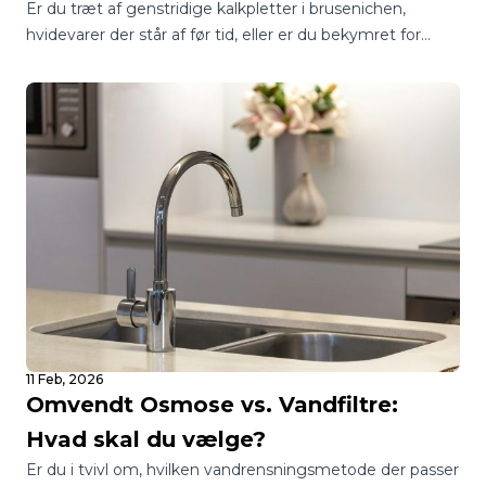
Er du træt af genstridige kalkpletter i brusenichen,
hvidevarer der står af før tid, eller er du bekymret for
kvaliteten af dit drikkevand? I Danmark står mange
boligejere over for det samme spørgsmål: Skal jeg vælge
et blødgøringsanlæg eller et vandfilter?
11 Feb, 2026
Omvendt Osmose vs. Vandfiltre:
Hvad skal du vælge?
Er du i tvivl om, hvilken vandrensningsmetode der passer