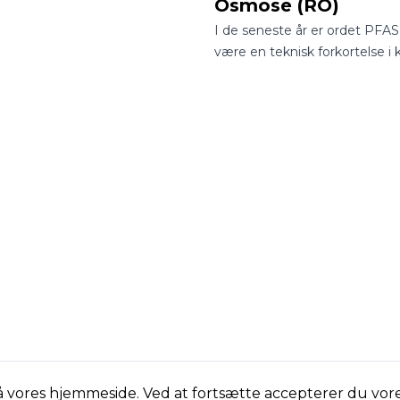
Osmose (RO)
I de seneste år er ordet PFAS 
være en teknisk forkortelse i
laboratorier til at være et fast
samtaleemne ved de danske
middagsborde.
på vores hjemmeside. Ved at fortsætte accepterer du vor