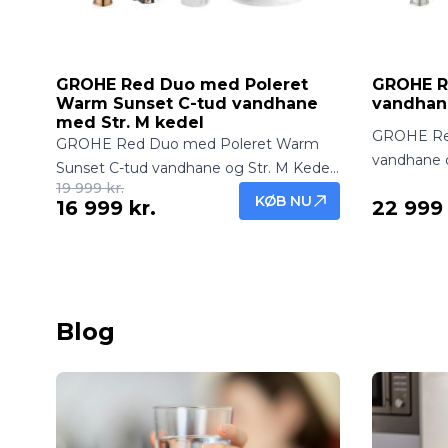
GROHE Red Duo med Poleret
GROHE R
Warm Sunset C-tud vandhane
vandhane
med Str. M kedel
GROHE Red
GROHE Red Duo med Poleret Warm
vandhane o
Sunset C-tud vandhane og Str. M Kedel
filtreret 
19 999 kr.
leverer både frisk filtreret vand og
KØB NU
16 999 kr.
22 999 
fra hanen.
kogende vand direkte fra hanen.
køkkenløsn
Eksklusiv og funktionel køkkenløsning.
Blog