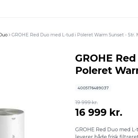
Duo
GROHE Red Duo med L-tud i Poleret Warm Sunset - Str. 
GROHE Red 
Poleret Warm
4005176489037
19 999 kr.
16 999 kr.
GROHE Red Duo med L-tu
leverer både frisk filtre