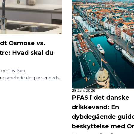
t Osmose vs.
tre: Hvad skal du
?
vl om, hvilken
ingsmetode der passer bedst
m eller din virksomhed? I en
28 Jan, 2026
 utallige muligheder kan det
PFAS i det danske
gle at finde rundt i, hvordan
drikkevand: En
sig adgang til rent og sikkert
.
dybdegående guide 
beskyttelse med 