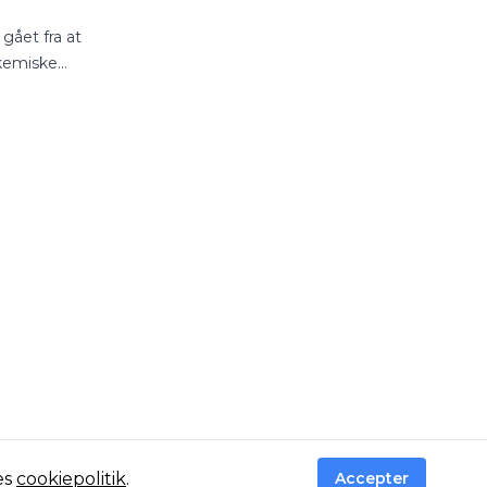
gået fra at
 kemiske
es
cookiepolitik
.
Accepter