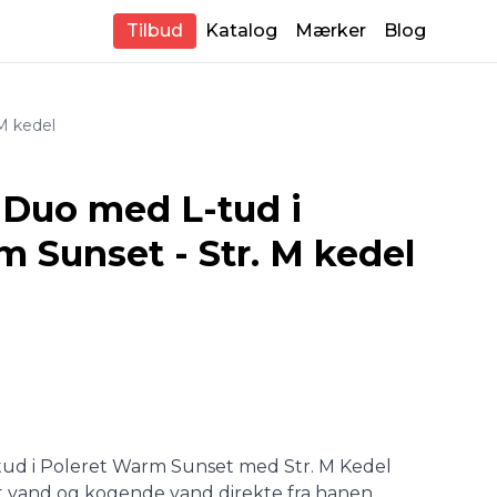
Tilbud
Katalog
Mærker
Blog
M kedel
Duo med L-tud i
 Sunset - Str. M kedel
d i Poleret Warm Sunset med Str. M Kedel
ret vand og kogende vand direkte fra hanen.