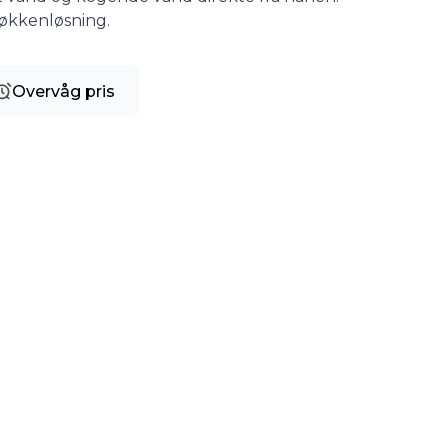
køkkenløsning.
Overvåg pris