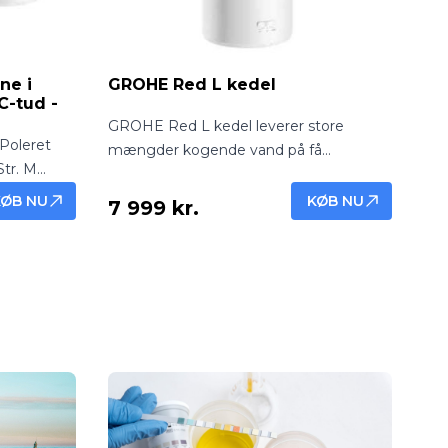
ne i
GROHE Red L kedel
C-tud -
GROHE Red L kedel leverer store
Poleret
mængder kogende vand på få
tr. M
sekunder. Perfekt til familier og travle
nd og
køkkener, hvor der er brug for
KØB NU
KØB NU
7 999 kr.
en.
effektivitet, komfort og sikkerhed.
nløsning.