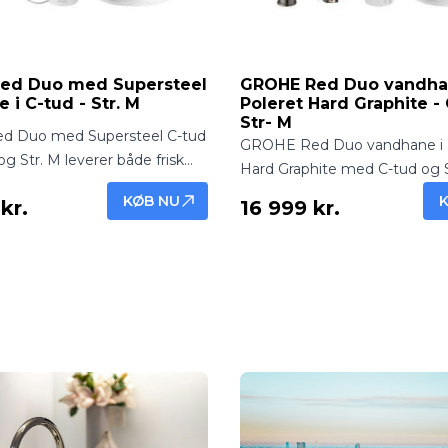
ed Duo med Supersteel
GROHE Red Duo vandha
 i C-tud - Str. M
Poleret Hard Graphite - 
Str- M
 Duo med Supersteel C-tud
GROHE Red Duo vandhane i 
g Str. M leverer både frisk
Hard Graphite med C-tud og S
vand og kogende vand direkte
leverer både frisk filtreret va
KØB NU
kr.
16 999 kr.
 Robust og elegant
kogende vand direkte fra han
ing.
Eksklusiv og funktionel køkke