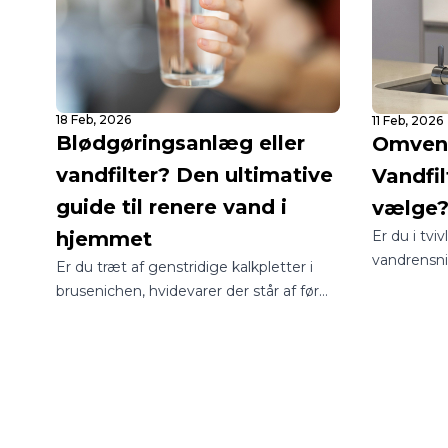
18 Feb, 2026
11 Feb, 2026
Blødgøringsanlæg eller
Omvend
vandfilter? Den ultimative
Vandfil
guide til renere vand i
vælge
Er du i tvi
hjemmet
vandrensn
Er du træt af genstridige kalkpletter i
til dit hje
brusenichen, hvidevarer der står af før
verden med
tid, eller er du bekymret for kvaliteten af
være en jun
dit drikkevand? I Danmark står mange
man sikrer 
boligejere over for det samme
drikkevand
spørgsmål: Skal jeg vælge et
blødgøringsanlæg eller et vandfilter?