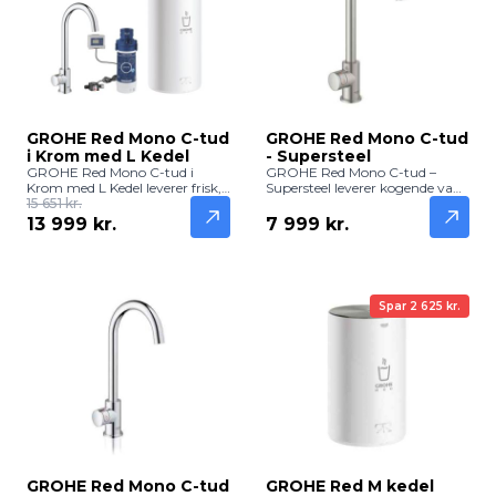
GROHE Red Mono C-tud
GROHE Red Mono C-tud
i Krom med L Kedel
- Supersteel
GROHE Red Mono C-tud i
GROHE Red Mono C-tud –
Krom med L Kedel leverer frisk,
Supersteel leverer kogende vand
filtreret og kogende vand
15 651 kr.
direkte fra køkkenhanen med
direkte fra hanen. Praktisk og
en moderne og holdbar
13 999 kr.
7 999 kr.
elegant løsning til køkkenet.
Supersteel-finish. Perfekt til te,
kaffe og hurtig madlavning.
Spar 2 625 kr.
GROHE Red Mono C-tud
GROHE Red M kedel