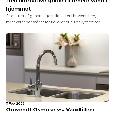
Den ultimative guide til renere vand i
hjemmet
Er du træt af genstridige kalkpletter i brusenichen,
hvidevarer der står af før tid, eller er du bekymret for
kvaliteten af dit drikkevand? I Danmark står mange
boligejere over for det samme spørgsmål: Skal jeg vælge
et blødgøringsanlæg eller et vandfilter?
11 Feb, 2026
Omvendt Osmose vs. Vandfiltre: