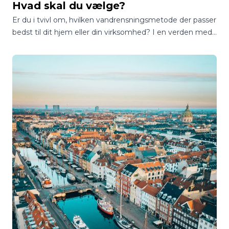
Hvad skal du vælge?
Er du i tvivl om, hvilken vandrensningsmetode der passer
bedst til dit hjem eller din virksomhed? I en verden med
utallige muligheder kan det være en jungle at finde
rundt i, hvordan man sikrer sig adgang til rent og sikkert
drikkevand.