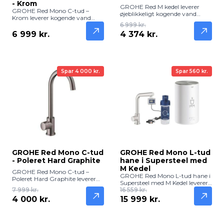
- Krom
GROHE Red M kedel leverer
GROHE Red Mono C-tud –
øjeblikkeligt kogende vand
Krom leverer kogende vand
direkte til din GROHE Red
direkte fra køkkenhanen med
6 999 kr.
vandhane. Kompakt,
klassisk og holdbar kromfinish.
6 999 kr.
4 374 kr.
energieffektiv og ideel til hurtig
Ideel til te, kaffe og hurtig
tilberedning af te, kaffe og
madlavning.
madlavning.
Spar 4 000 kr.
Spar 560 kr.
GROHE Red Mono C-tud
GROHE Red Mono L-tud
- Poleret Hard Graphite
hane i Supersteel med
M Kedel
GROHE Red Mono C-tud –
GROHE Red Mono L-tud hane i
Poleret Hard Graphite leverer
Supersteel med M Kedel leverer
kogende vand direkte fra
7 999 kr.
frisk, filtreret og kogende vand
16 559 kr.
køkkenhanen med stilfuld og
direkte fra hanen. Elegant og
4 000 kr.
15 999 kr.
holdbar Hard Graphite-finish.
robust løsning til moderne
Perfekt til te, kaffe og hurtig
køkkener.
madlavning.