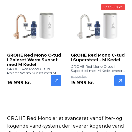
Spar 560 kr.
GROHE Red Mono C-tud
GROHE Red Mono C-tud
i Poleret Warm Sunset
i Supersteel - M Kedel
med M Kedel
GROHE Red Mono C-tud i
GROHE Red Mono C-tud i
Supersteel med M Kedel leverer
Poleret Warm Sunset med M
frisk, filtreret og kogende vand
Kedel leverer frisk, filtreret og
16 559 kr.
direkte fra hanen. Robust og
kogende vand direkte fra
16 999 kr.
15 999 kr.
elegant løsning til moderne
hanen. Elegant og eksklusiv
køkkener.
køkkenløsning.
GROHE Red Mono er et avanceret vandfilter- og
kogende vand-system, der leverer kogende vand