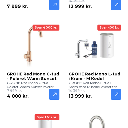
kogende vand direkte fra
filtreret og kogende vand
14 399 kr.
køkkenhanen. Elegant
direkte fra hanen. Praktisk og
7 999 kr.
12 999 kr.
Supersteel-finish og L-tud i
elegant løsning til køkkenet.
slankt design – perfekt til
moderne køkkener.
Spar 4 000 kr.
Spar 400 kr.
GROHE Red Mono C-tud
GROHE Red Mono L-tud
- Poleret Warm Sunset
i Krom - M Kedel
GROHE Red Mono C-tud –
GROHE Red Mono L-tud i
Poleret Warm Sunset leverer
Krom med M Kedel leverer frisk,
kogende vand direkte fra
7 999 kr.
filtreret og kogende vand
14 399 kr.
køkkenhanen med en varm,
direkte fra hanen. Praktisk og
4 000 kr.
13 999 kr.
elegant finish. Ideel til te, kaffe
elegant løsning til køkkenet.
og hurtig madlavning i stilfulde
køkkener.
Spar 1 652 kr.