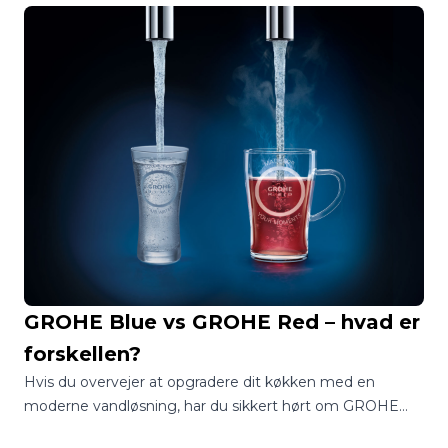
løsning, som flere og flere danske hjem vælger. Et
omvendt osmoseanlæg til hjemmet fjerner effektivt
kalk, tungmetaller, bakterier, pesticider og andre
uønskede stoffer fra vandet og sikrer, at du får en ren og
frisk smag – hver gang du fylder et glas.
GROHE Blue vs GROHE Red – hvad er
forskellen?
Hvis du overvejer at opgradere dit køkken med en
moderne vandløsning, har du sikkert hørt om GROHE
Blue og GROHE Red. Begge systemer leverer vand