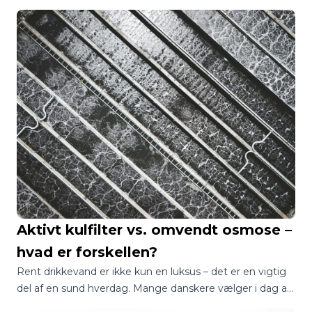
filtreret, afkølet og kulsyreholdigt drikkevand direkte fra
hanen. Hvis du overvejer at droppe plasticflasker og få
premium-bordvand hjemme, er dette en populær
løsning — men der er ting, du bør kende til før køb.
Nedenfor får du en samlet gennemgang af funktioner,
specifikationer, filtre, installation, prisniveau og en kort
anmeldelse af fordele og ulemper.
Aktivt kulfilter vs. omvendt osmose –
hvad er forskellen?
Rent drikkevand er ikke kun en luksus – det er en vigtig
del af en sund hverdag. Mange danskere vælger i dag at
installere vandfiltre i hjemmet for at forbedre både smag