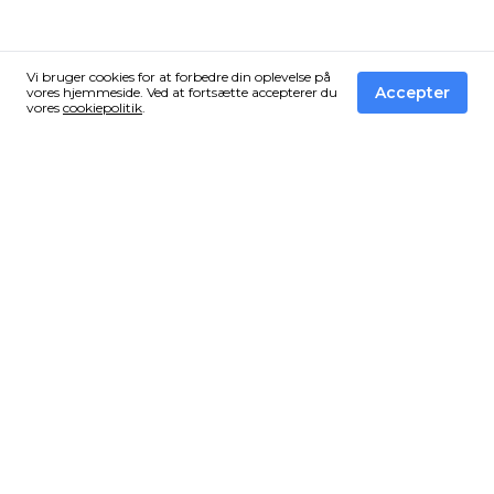
Vi bruger cookies for at forbedre din oplevelse på
Accepter
vores hjemmeside. Ved at fortsætte accepterer du
vores
cookiepolitik
.
Få de bedste tilbud fra Vandressource i din
inbox!
Tilmeld dig vores nyhedsbrev og få en email når vi finder
et vildt tilbud som du ikke må gå glip af.
Vi sender ingen spam!
Vandressource
Kategorier