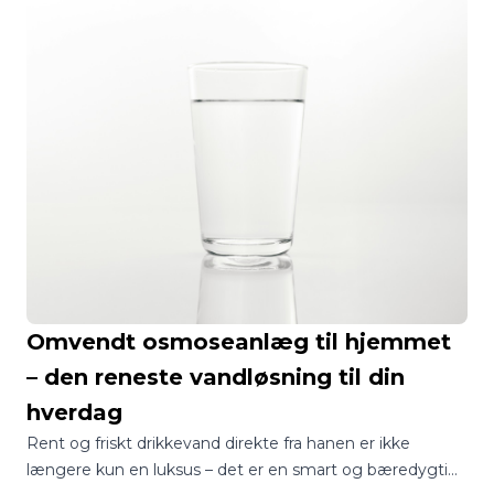
og kvalitet. Men hvilken løsning skal du vælge? To af de
mest populære teknologier er aktivt kulfilter og
omvendt osmose. Selvom begge renser vandet,
fungerer de på meget forskellige måder. Her får du en
klar forklaring på forskellen – og hvordan du vælger det
rigtige system til dit behov.
Omvendt osmoseanlæg til hjemmet
– den reneste vandløsning til din
hverdag
Rent og friskt drikkevand direkte fra hanen er ikke
længere kun en luksus – det er en smart og bæredygtig