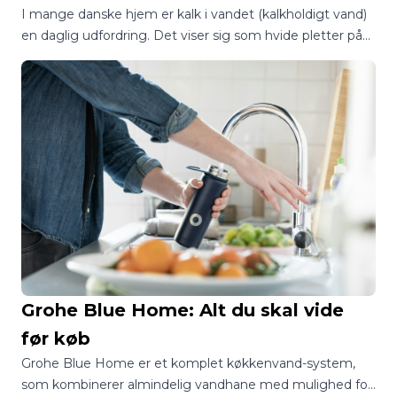
I mange danske hjem er kalk i vandet (kalkholdigt vand)
en daglig udfordring. Det viser sig som hvide pletter på
armaturer, kedler og fliser – og kan på længere sigt
forkorte levetiden på dine husholdningsapparater. Men
hvorfor opstår kalk egentlig, og hvordan kan et
afkalkning vandfilter hjælpe?
Grohe Blue Home: Alt du skal vide
før køb
Grohe Blue Home er et komplet køkkenvand-system,
som kombinerer almindelig vandhane med mulighed for