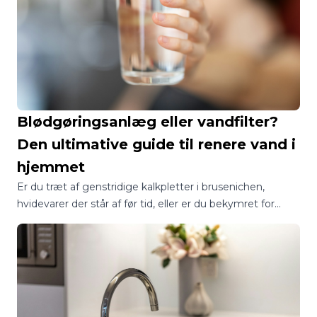
Blødgøringsanlæg eller vandfilter?
Den ultimative guide til renere vand i
hjemmet
Er du træt af genstridige kalkpletter i brusenichen,
hvidevarer der står af før tid, eller er du bekymret for
kvaliteten af dit drikkevand? I Danmark står mange
boligejere over for det samme spørgsmål: Skal jeg vælge
et blødgøringsanlæg eller et vandfilter?