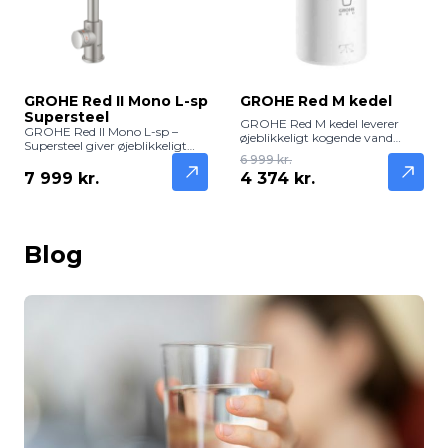
GROHE Red II Mono L-sp
GROHE Red M kedel
Supersteel
GROHE Red M kedel leverer
GROHE Red II Mono L-sp –
øjeblikkeligt kogende vand
Supersteel giver øjeblikkeligt
direkte til din GROHE Red
kogende vand direkte fra
6 999 kr.
vandhane. Kompakt,
køkkenhanen. Elegant
7 999 kr.
4 374 kr.
energieffektiv og ideel til hurtig
Supersteel-finish og L-tud i
tilberedning af te, kaffe og
slankt design – perfekt til
madlavning.
moderne køkkener.
Blog