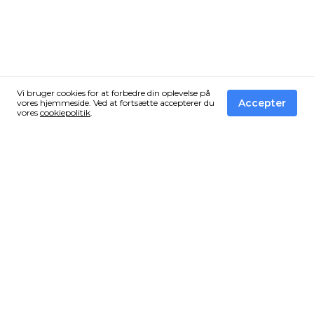
Vi bruger cookies for at forbedre din oplevelse på
Accepter
vores hjemmeside. Ved at fortsætte accepterer du
vores
cookiepolitik
.
Få de bedste tilbud fra Vandressource i din
inbox!
Tilmeld dig vores nyhedsbrev og få en email når vi finder
et vildt tilbud som du ikke må gå glip af.
Vi sender ingen spam!