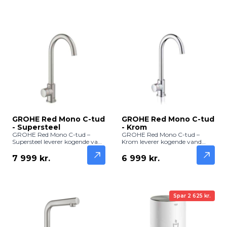
GROHE Red Mono C-tud
GROHE Red Mono C-tud
- Supersteel
- Krom
GROHE Red Mono C-tud –
GROHE Red Mono C-tud –
Supersteel leverer kogende vand
Krom leverer kogende vand
direkte fra køkkenhanen med
direkte fra køkkenhanen med
en moderne og holdbar
klassisk og holdbar kromfinish.
7 999 kr.
6 999 kr.
Supersteel-finish. Perfekt til te,
Ideel til te, kaffe og hurtig
kaffe og hurtig madlavning.
madlavning.
Spar 2 625 kr.