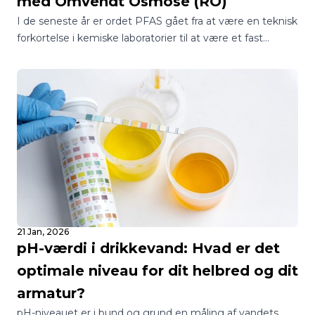
med Omvendt Osmose (RO)
I de seneste år er ordet PFAS gået fra at være en teknisk
forkortelse i kemiske laboratorier til at være et fast
samtaleemne ved de danske middagsborde.
21 Jan, 2026
pH-værdi i drikkevand: Hvad er det
optimale niveau for dit helbred og dit
armatur?
pH-niveauet er i bund og grund en måling af vandets