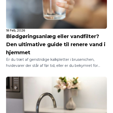
18 Feb, 2026
Blødgøringsanlæg eller vandfilter?
Den ultimative guide til renere vand i
hjemmet
Er du træt af genstridige kalkpletter i brusenichen,
hvidevarer der står af før tid, eller er du bekymret for
kvaliteten af dit drikkevand? I Danmark står mange
boligejere over for det samme spørgsmål: Skal jeg vælge
et blødgøringsanlæg eller et vandfilter?