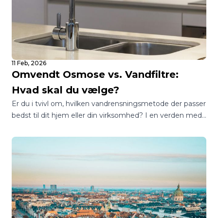
11 Feb, 2026
Omvendt Osmose vs. Vandfiltre:
Hvad skal du vælge?
Er du i tvivl om, hvilken vandrensningsmetode der passer
bedst til dit hjem eller din virksomhed? I en verden med
utallige muligheder kan det være en jungle at finde
rundt i, hvordan man sikrer sig adgang til rent og sikkert
drikkevand.