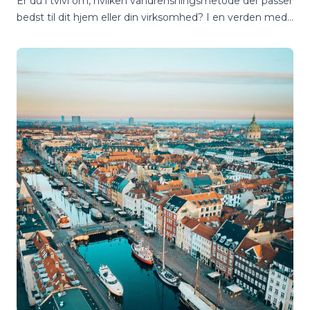
Er du i tvivl om, hvilken vandrensningsmetode der passer
bedst til dit hjem eller din virksomhed? I en verden med
utallige muligheder kan det være en jungle at finde
rundt i, hvordan man sikrer sig adgang til rent og sikkert
drikkevand.