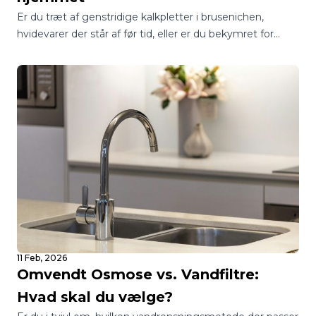
Er du træt af genstridige kalkpletter i brusenichen,
hvidevarer der står af før tid, eller er du bekymret for
kvaliteten af dit drikkevand? I Danmark står mange
boligejere over for det samme spørgsmål: Skal jeg vælge
et blødgøringsanlæg eller et vandfilter?
11 Feb, 2026
Omvendt Osmose vs. Vandfiltre:
Hvad skal du vælge?