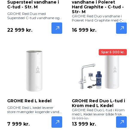
Supersteel vandhane i
vandhane i Poleret
C-tud - Str. M
Hard Graphite - C-tud -
Str- M
GROHE Red Duo med
GROHE Red Duo vandhane i
Supersteel C-tud vandhane og
Poleret Hard Graphite med C-
Str. M leverer både frisk filtreret
tud og Str. M leverer både frisk
vand og kogende vand direkte
filtreret vand og kogende vand
22 999 kr.
16 999 kr.
fra hanen. Robust og elegant
direkte fra hanen. Eksklusiv og
køkkenløsning.
funktionel køkkenløsning.
Spar 6 000 kr.
GROHE Red L kedel
GROHE Red Duo L-tud i
Krom med L Kedel
GROHE Red L kedel leverer
GROHE Red Duo L-tud i Krom
store mængder kogende vand
med L Kedel leverer både frisk
på få sekunder. Perfekt til
filtreret vand og kogende vand
19 999 kr.
familier og travle køkkener,
direkte fra hanen. Elegant og
7 999 kr.
13 999 kr.
hvor der er brug for effektivitet,
funktionel løsning til køkkenet.
komfort og sikkerhed.