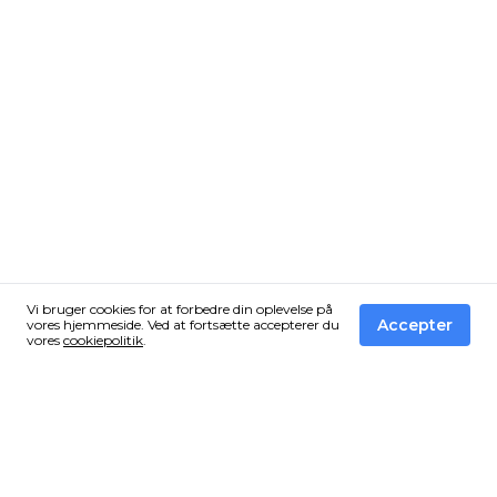
Vi bruger cookies for at forbedre din oplevelse på
Accepter
vores hjemmeside. Ved at fortsætte accepterer du
vores
cookiepolitik
.
Få de bedste tilbud fra Vandressource i din
inbox!