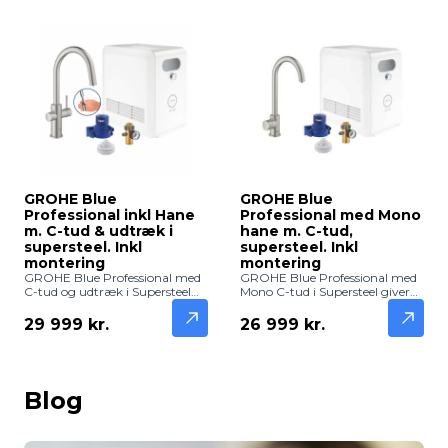
mindre kontorer, hvor behovet
for koldt vand med brus er
vokset, eller hvor man ønsker
en mere driftssikker og
økonomisk løsning i hverdagen.
GROHE Blue
GROHE Blue
Professional inkl Hane
Professional med Mono
m. C-tud & udtræk i
hane m. C-tud,
supersteel. Inkl
supersteel. Inkl
montering
montering
GROHE Blue Professional med
GROHE Blue Professional med
C-tud og udtræk i Supersteel
Mono C-tud i Supersteel giver
leverer frisk, filtreret og afkølet
frisk, filtreret og afkølet vand
vand direkte fra hanen.
direkte fra hanen. Professionel
29 999 kr.
26 999 kr.
Professionel løsning med
løsning med eksklusivt design –
elegant design – inkl.
inkl. montering.
montering.
Blog