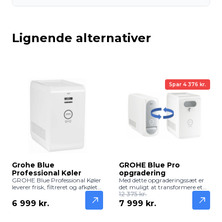
Lignende alternativer
Spar 4 376 kr.
Grohe Blue
GROHE Blue Pro
Professional Køler
opgradering
GROHE Blue Professional Køler
Med dette opgraderingssæt er
leverer frisk, filtreret og afkølet
det muligt at transformere et
vand direkte fra vandanlægget.
eksisterende GROHE Blue
12 375 kr.
Professionel og pålidelig løsning
Home system til den kraftfulde
6 999 kr.
7 999 kr.
til kontorer, caféer og moderne
GROHE Blue Professional
køkkener.
ydeevne. Dette er den ideelle
løsning for husstande eller