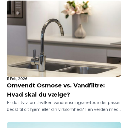
boligejere over for det samme spørgsmål: Skal jeg vælge
et blødgøringsanlæg eller et vandfilter?
11 Feb, 2026
Omvendt Osmose vs. Vandfiltre:
Hvad skal du vælge?
Er du i tvivl om, hvilken vandrensningsmetode der passer
bedst til dit hjem eller din virksomhed? I en verden med
utallige muligheder kan det være en jungle at finde
rundt i, hvordan man sikrer sig adgang til rent og sikkert