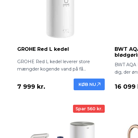
GROHE Red L kedel
BWT AQA
blødgør
GROHE Red L kedel leverer store
BWT AQA Ba
mængder kogende vand på få
dig, der ø
sekunder. Perfekt til familier og travle
kalk uden 
køkkener, hvor der er brug for
KØB NU
7 999 kr.
16 099 
smart-funk
effektivitet, komfort og sikkerhed.
simplex-an
husstande 
Spar 560 kr.
blødt vand 
køkken. De
der beskyt
levetiden 