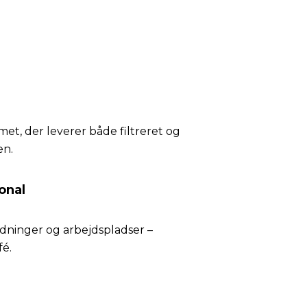
et, der leverer både filtreret og
en.
onal
ldninger og arbejdspladser –
fé.