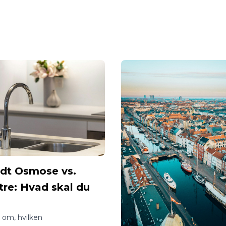
t Osmose vs.
tre: Hvad skal du
?
vl om, hvilken