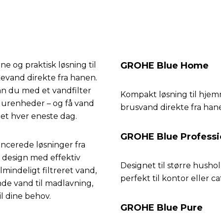
kalkens skadevirkninger.
e og praktisk løsning til
GROHE Blue Home
kkevand direkte fra hanen.
kan du med et vandfilter
Kompakt løsning til hjemm
e urenheder – og få vand
brusvand direkte fra han
et hver eneste dag.
GROHE Blue Professi
ncerede løsninger fra
 design med effektiv
Designet til større husho
lmindeligt filtreret vand,
perfekt til kontor eller ca
de vand til madlavning,
il dine behov.
GROHE Blue Pure