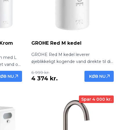
 Krom
GROHE Red M kedel
GROHE Red M kedel leverer
m med L
øjeblikkeligt kogende vand direkte til din
ret vand og
GROHE Red vandhane. Kompakt,
en.
6 999 kr.
energieffektiv og ideel til hurtig
KØB NU
KØB NU
4 374 kr.
til
tilberedning af te, kaffe og madlavning.
Spar 4 000 kr.