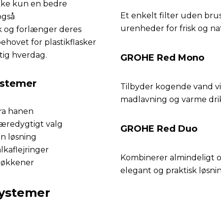
ikke kun en bedre
Et enkelt filter uden brus
også
urenheder for frisk og na
 og forlænger deres
ehovet for plastikflasker
tig hverdag.
GROHE Red Mono
ystemer
Tilbyder kogende vand via
madlavning og varme dri
fra hanen
æredygtigt valg
GROHE Red Duo
én løsning
kaflejringer
Kombinerer almindeligt 
køkkener
elegant og praktisk løsni
systemer