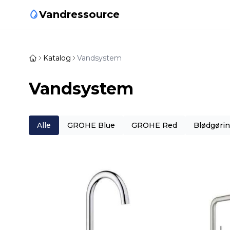
Vandressource
Katalog
Vandsystem
Vandsystem
Alle
GROHE Blue
GROHE Red
Blødgøri