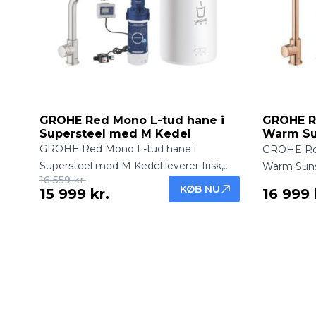
dag.
GROHE Red Mono L-tud hane i
GROHE Re
Supersteel med M Kedel
Warm Su
GROHE Red Mono L-tud hane i
GROHE Red
Supersteel med M Kedel leverer frisk,
Warm Sunse
16 559 kr.
filtreret og kogende vand direkte fra
filtreret o
KØB NU
15 999 kr.
16 999 
hanen. Elegant og robust løsning til
hanen. Ele
moderne køkkener.
køkkenløsn