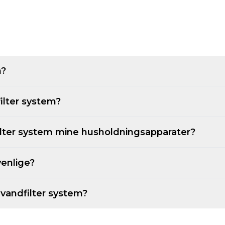
m
m?
filter system?
ilter system mine husholdningsapparater?
venlige?
vandfilter system?