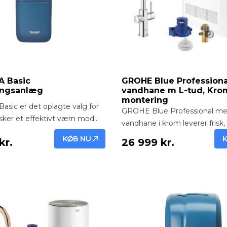
 Basic
GROHE Blue Profession
ingsanlæg
vandhane m L-tud, Krom.
montering
sic er det oplagte valg for
GROHE Blue Professional me
nsker et effektivt værn mod
vandhane i krom leverer frisk, 
at betale for avancerede
afkølet vand direkte fra hanen
KØB NU
kr.
26 999 kr.
tioner. Dette kompakte
Professionel løsning med ele
læg er skabt til mindre
design – inkl. montering.
(1-4 personer) og leverer
til både bad, tøjvask og
t er en robust "workhorse",
ter dit hjem og forlænger
på dine apparater dag efter