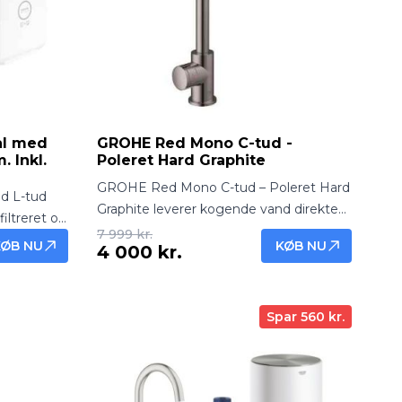
al med
GROHE Red Mono C-tud -
 Inkl.
Poleret Hard Graphite
GROHE Red Mono C-tud – Poleret Hard
d L-tud
Graphite leverer kogende vand direkte
filtreret og
fra køkkenhanen med stilfuld og holdbar
7 999 kr.
.
KØB NU
KØB NU
4 000 kr.
Hard Graphite-finish. Perfekt til te, kaffe
gant
og hurtig madlavning.
Spar 560 kr.