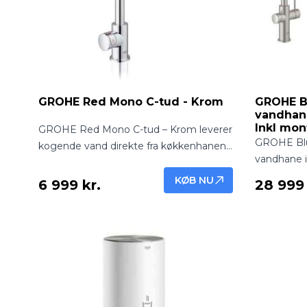
GROHE Red Mono C-tud - Krom
GROHE B
vandhane
Inkl mon
GROHE Red Mono C-tud – Krom leverer
GROHE Blu
kogende vand direkte fra køkkenhanen
vandhane i 
med klassisk og holdbar kromfinish.
filtreret o
Ideel til te, kaffe og hurtig madlavning.
KØB NU
6 999 kr.
28 999 
hanen. Pro
eksklusivt 