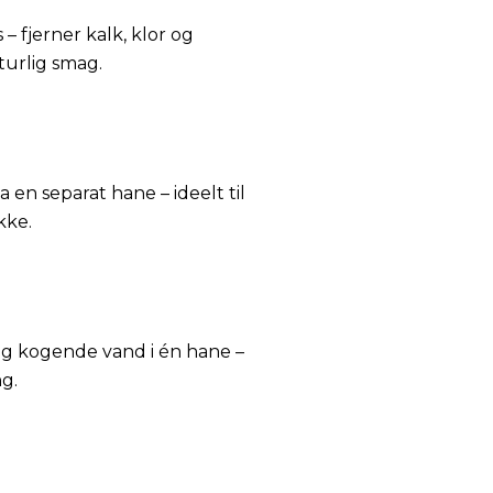
 – fjerner kalk, klor og
turlig smag.
 en separat hane – ideelt til
kke.
og kogende vand i én hane –
ng.