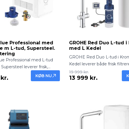
lue Professional med
GROHE Red Duo L-tud i
 m L-tud, Supersteel.
med L Kedel
tering
GROHE Red Duo L-tud i Kro
e Professional med L-tud
Kedel leverer både frisk filtre
Supersteel leverer frisk,
kogende vand direkte fra han
19 999 kr.
g afkølet vand direkte fra
KØB NU
kr.
13 999 kr.
Elegant og funktionel løsning 
fessionel løsning med
køkkenet.
design – inkl. montering.