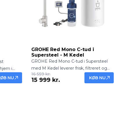
GROHE Red Mono C-tud i
Supersteel - M Kedel
GROHE Red Mono C-tud i Supersteel
st
med M Kedel leverer frisk, filtreret og
 hjem i
16 559 kr.
kogende vand direkte fra hanen. Robust
duplex-
KØB NU
KØB NU
15 999 kr.
og elegant løsning til moderne
år
køkkener.
gnet uden
er
j nok til
 personer.
r beskytter
 mod