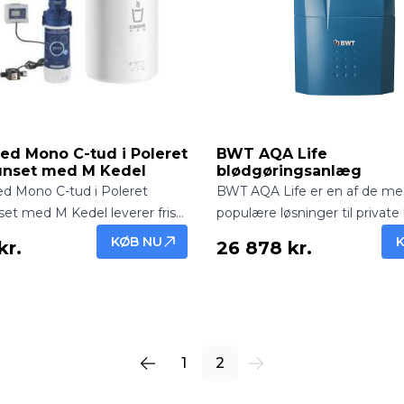
d Mono C-tud i Poleret
BWT AQA Life
nset med M Kedel
blødgøringsanlæg
 Mono C-tud i Poleret
BWT AQA Life er en af de me
t med M Kedel leverer frisk,
populære løsninger til private
g kogende vand direkte fra
Danmark. Det er et kompakt 
KØB NU
kr.
26 878 kr.
gant og eksklusiv
anlæg, hvilket betyder, at du f
ing.
silkeblødt vand 24 timer i dø
afbrydelser. Selvom designet 
pladsbesparende, er ydelsen hø
at dække behovet for op til 12
1
2
En driftssikker investering, de
både din bolig og dit budget