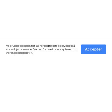
Vi bruger cookies for at forbedre din oplevelse på
Accepter
vores hjemmeside. Ved at fortsætte accepterer du
vores
cookiepolitik
.
Få de bedste tilbud fra Vandressource i din
inbox!
Tilmeld dig vores nyhedsbrev og få en email når vi finder
et vildt tilbud som du ikke må gå glip af.