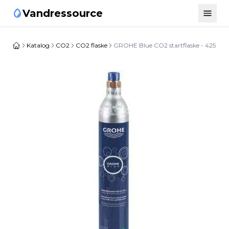
Vandressource
Katalog
CO2
CO2 flaske
GROHE Blue CO2 startflaske - 425 g (1 