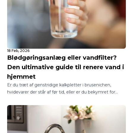
18 Feb, 2026
Blødgøringsanlæg eller vandfilter?
Den ultimative guide til renere vand i
hjemmet
Er du træt af genstridige kalkpletter i brusenichen,
hvidevarer der står af før tid, eller er du bekymret for
kvaliteten af dit drikkevand? I Danmark står mange
boligejere over for det samme spørgsmål: Skal jeg vælge
et blødgøringsanlæg eller et vandfilter?