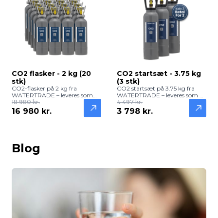
CO2 flasker - 2 kg (20
CO2 startsæt - 3.75 kg
stk)
(3 stk)
CO2-flasker på 2 kg fra
CO2 startsæt på 3.75 kg fra
WATERTRADE – leveres som
WATERTRADE – leveres som 3
20 stk og giver cirka 7.000 liter
18 980 kr.
pak og giver cirka 1.950 liter
4 497 kr.
frisk og boblende vand.
frisk og boblende vand.
16 980 kr.
3 798 kr.
Kompatible med GROHE Blue
Kompatible med GROHE Blue
Professional og andre
Professional og andre
vandanlæg med W.21.8
vandanlæg med W.21.8
regulator.
regulator.
Blog