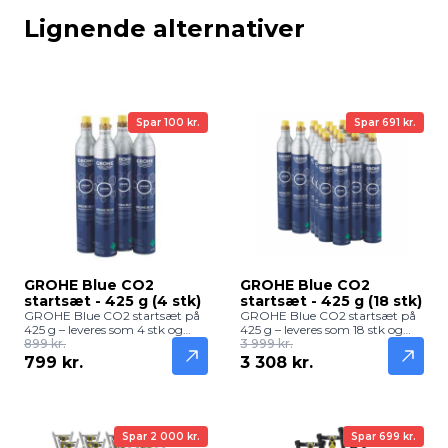
Lignende alternativer
Spar 100 kr.
Spar 691 kr.
GROHE Blue CO2
GROHE Blue CO2
startsæt - 425 g (4 stk)
startsæt - 425 g (18 stk)
GROHE Blue CO2 startsæt på
GROHE Blue CO2 startsæt på
425 g – leveres som 4 stk og
425 g – leveres som 18 stk og
giver cirka 240 liter frisk og
899 kr.
giver cirka 1.080 liter frisk og
3 999 kr.
boblende vand. Designet til
boblende vand. Designet til
799 kr.
3 308 kr.
GROHE Blue Home og GROHE
GROHE Blue Home og GROHE
Blue Professional, perfekt til
Blue Professional, perfekt til
kontinuerlig brug.
højt forbrug og kontinuerlig
brug.
Spar 2 000 kr.
Spar 699 kr.