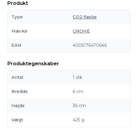
Produkt
Type
CO2 flaske
Mærke
GROHE
EAN
4005176470646
Produktegenskaber
Antal
1 stk
Bredde
6 cm
Højde
36 cm
Vægt
425 g