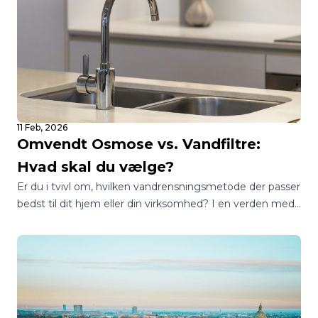
11 Feb, 2026
Omvendt Osmose vs. Vandfiltre:
Hvad skal du vælge?
Er du i tvivl om, hvilken vandrensningsmetode der passer
bedst til dit hjem eller din virksomhed? I en verden med
utallige muligheder kan det være en jungle at finde
rundt i, hvordan man sikrer sig adgang til rent og sikkert
drikkevand.