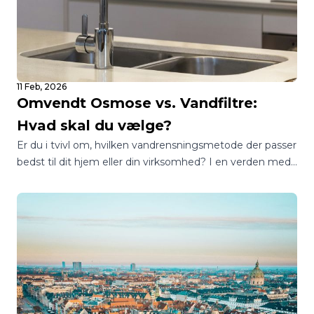
11 Feb, 2026
Omvendt Osmose vs. Vandfiltre:
Hvad skal du vælge?
Er du i tvivl om, hvilken vandrensningsmetode der passer
bedst til dit hjem eller din virksomhed? I en verden med
utallige muligheder kan det være en jungle at finde
rundt i, hvordan man sikrer sig adgang til rent og sikkert
drikkevand.