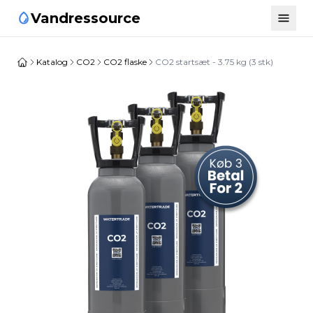
Vandressource
Katalog
CO2
CO2 flaske
CO2 startsæt - 3.75 kg (3 stk)