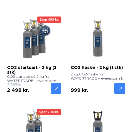
Spar 499 kr.
CO2 startsæt - 2 kg (3
CO2 flaske - 2 kg (1 stk)
stk)
2 kg CO2-flaske fra
CO2 startsæt på 2 kg fra
WATERTRADE – leveres som 1
WATERTRADE – leveres som 3
stk og giver cirka 350 liter
stk og giver cirka 1.050 liter frisk
2 997 kr.
brusende vand. Kompatibel
og boblende vand. Kompatible
2 498 kr.
999 kr.
med GROHE Blue Professional
med GROHE Blue Professional
og andre vandanlæg med
og andre vandanlæg med
W.21.8 regulator.
W.21.8 regulator.
Spar 200 kr.