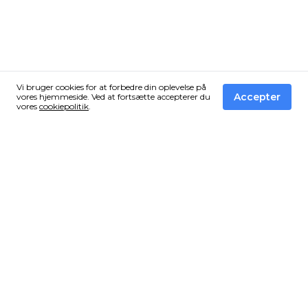
Vi bruger cookies for at forbedre din oplevelse på
Accepter
vores hjemmeside. Ved at fortsætte accepterer du
vores
cookiepolitik
.
Få de bedste tilbud fra Vandressource i din
inbox!
Tilmeld dig vores nyhedsbrev og få en email når vi finder
et vildt tilbud som du ikke må gå glip af.
Vi sender ingen spam!