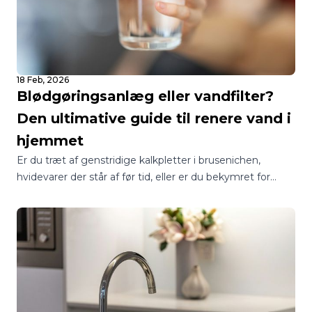
18 Feb, 2026
Blødgøringsanlæg eller vandfilter?
Den ultimative guide til renere vand i
hjemmet
Er du træt af genstridige kalkpletter i brusenichen,
hvidevarer der står af før tid, eller er du bekymret for
kvaliteten af dit drikkevand? I Danmark står mange
boligejere over for det samme spørgsmål: Skal jeg vælge
et blødgøringsanlæg eller et vandfilter?