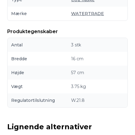
Mærke
WATERTRADE
Produktegenskaber
Antal
3 stk
Bredde
16 cm
Højde
57 cm
Vægt
3.75 kg
Regulatortilslutning
W.21.8
Lignende alternativer