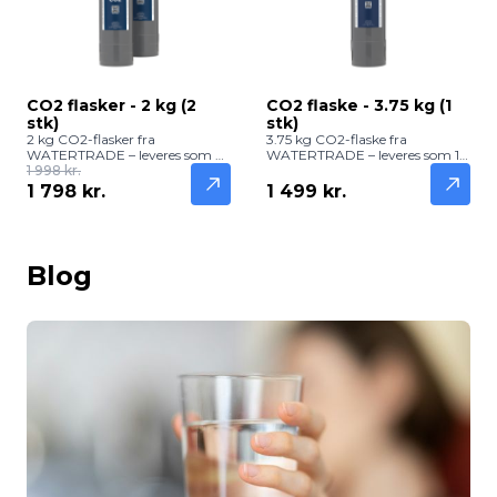
CO2 flasker - 2 kg (2
CO2 flaske - 3.75 kg (1
stk)
stk)
2 kg CO2-flasker fra
3.75 kg CO2-flaske fra
WATERTRADE – leveres som 2
WATERTRADE – leveres som 1
stk og giver cirka 700 liter
1 998 kr.
stk og giver cirka 650 liter
brusende vand. Kompatible
brusende vand. Kompatibel
1 798 kr.
1 499 kr.
med GROHE Blue Professional
med GROHE Blue Professional
og andre vandanlæg med
og andre vandanlæg med
W.21.8 regulator.
W.21.8 regulator.
Blog