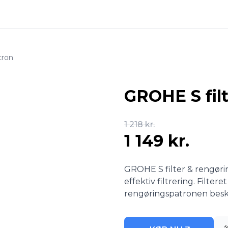
tron
GROHE S fil
1 218 kr.
1 149 kr.
GROHE S filter & rengøri
effektiv filtrering. Filte
rengøringspatronen besky