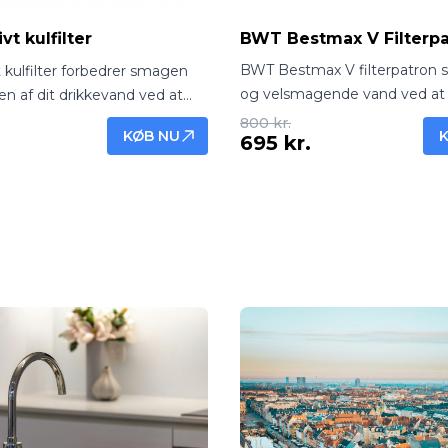
t kulfilter
BWT Bestmax V Filterp
BWT Bestmax V filterpatron si
 kulfilter forbedrer smagen
og velsmagende vand ved at
en af dit drikkevand ved at
kalk, klor og urenheder. Ideel t
r, lugt og urenheder. Nem
800 kr.
KØB NU
695 kr.
vandfiltreringssystemer for fr
 og effektiv filtrering til frisk
hver dag.
dag.