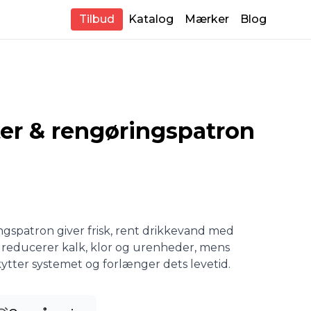
Tilbud
Katalog
Mærker
Blog
ter & rengøringspatron
ngspatron giver frisk, rent drikkevand med
ret reducerer kalk, klor og urenheder, mens
tter systemet og forlæng­er dets levetid.