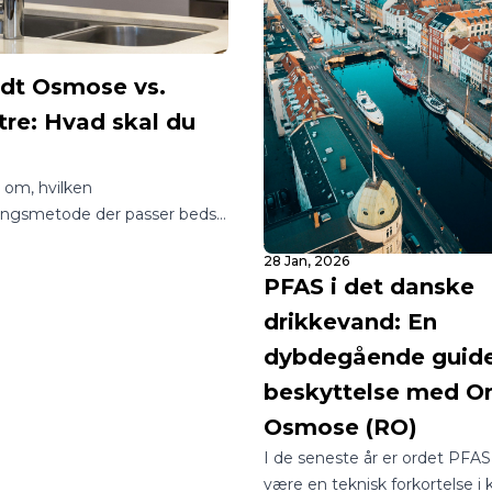
t Osmose vs.
tre: Hvad skal du
?
vl om, hvilken
ingsmetode der passer bedst
m eller din virksomhed? I en
28 Jan, 2026
 utallige muligheder kan det
PFAS i det danske
gle at finde rundt i, hvordan
drikkevand: En
sig adgang til rent og sikkert
.
dybdegående guide 
beskyttelse med 
Osmose (RO)
I de seneste år er ordet PFAS 
være en teknisk forkortelse i