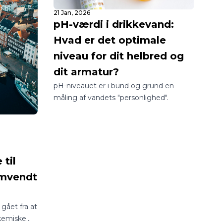
21 Jan, 2026
pH-værdi i drikkevand:
Hvad er det optimale
niveau for dit helbred og
dit armatur?
pH-niveauet er i bund og grund en
måling af vandets "personlighed".
til
Omvendt
gået fra at
 kemiske