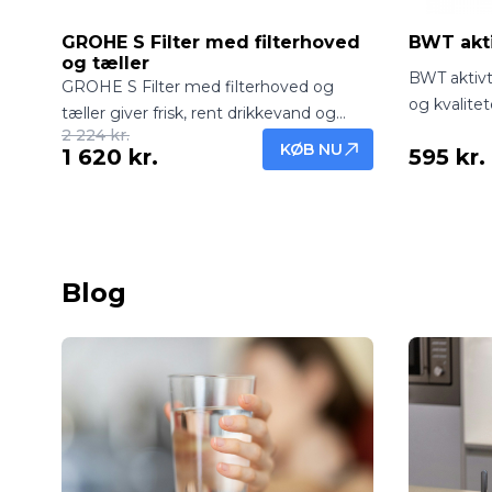
GROHE S Filter med filterhoved
BWT aktiv
og tæller
BWT aktivt
GROHE S Filter med filterhoved og
og kvalitet
tæller giver frisk, rent drikkevand og
fjerne klo
2 224 kr.
overvåger samtidig filterets brug. Nem
KØB NU
1 620 kr.
595 kr.
installation
installation, effektiv filtrering og praktisk
vand hver 
tæller for optimal vedligeholdelse.
Blog