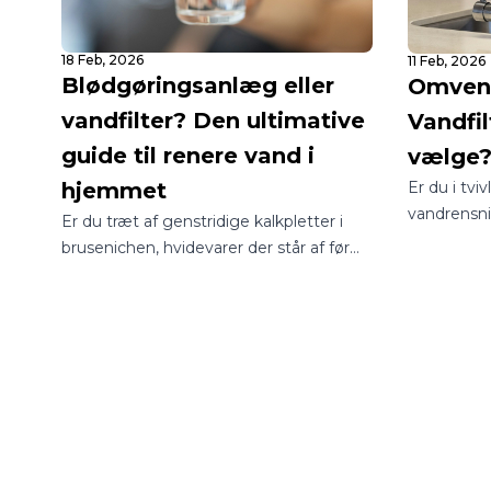
18 Feb, 2026
11 Feb, 2026
Blødgøringsanlæg eller
Omvend
vandfilter? Den ultimative
Vandfil
guide til renere vand i
vælge
Er du i tvi
hjemmet
vandrensn
Er du træt af genstridige kalkpletter i
til dit hje
brusenichen, hvidevarer der står af før
verden med
tid, eller er du bekymret for kvaliteten af
være en jun
dit drikkevand? I Danmark står mange
man sikrer 
boligejere over for det samme
drikkevand
spørgsmål: Skal jeg vælge et
blødgøringsanlæg eller et vandfilter?