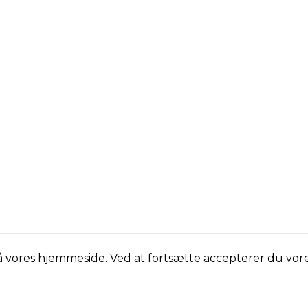
laboratorier til at være et fast
samtaleemne ved de danske
middagsborde.
på vores hjemmeside. Ved at fortsætte accepterer du vor