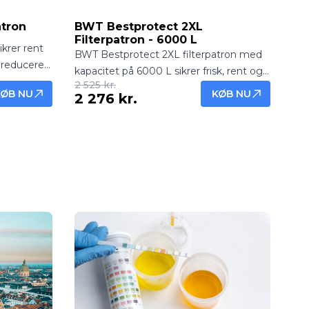
atron
BWT Bestprotect 2XL
Filterpatron - 6000 L
krer rent
BWT Bestprotect 2XL filterpatron med
 reducere
kapacitet på 6000 L sikrer frisk, rent og
il
2 525 kr.
kalkfrit drikkevand. Effektiv filtrering af
KØB NU
KØB NU
2 276 kr.
isk vand
klor, kalk og urenheder til større
husholdninger eller kontorer.