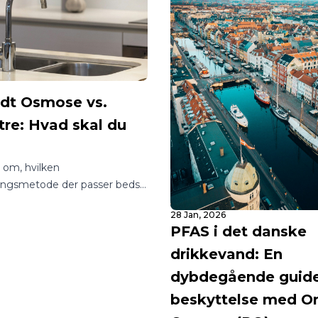
t Osmose vs.
tre: Hvad skal du
?
vl om, hvilken
ingsmetode der passer bedst
m eller din virksomhed? I en
28 Jan, 2026
 utallige muligheder kan det
PFAS i det danske
gle at finde rundt i, hvordan
drikkevand: En
sig adgang til rent og sikkert
.
dybdegående guide 
beskyttelse med 