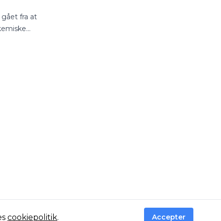
gået fra at
 kemiske
es
cookiepolitik
.
Accepter