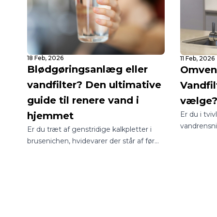
18 Feb, 2026
11 Feb, 2026
Blødgøringsanlæg eller
Omvend
vandfilter? Den ultimative
Vandfil
guide til renere vand i
vælge
Er du i tvi
hjemmet
vandrensn
Er du træt af genstridige kalkpletter i
til dit hje
brusenichen, hvidevarer der står af før
verden med
tid, eller er du bekymret for kvaliteten af
være en jun
dit drikkevand? I Danmark står mange
man sikrer 
boligejere over for det samme
drikkevand
spørgsmål: Skal jeg vælge et
blødgøringsanlæg eller et vandfilter?