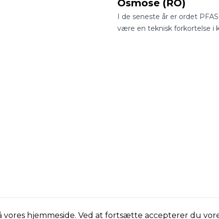
Osmose (RO)
I de seneste år er ordet PFAS 
være en teknisk forkortelse i
laboratorier til at være et fast
samtaleemne ved de danske
middagsborde.
på vores hjemmeside. Ved at fortsætte accepterer du vor