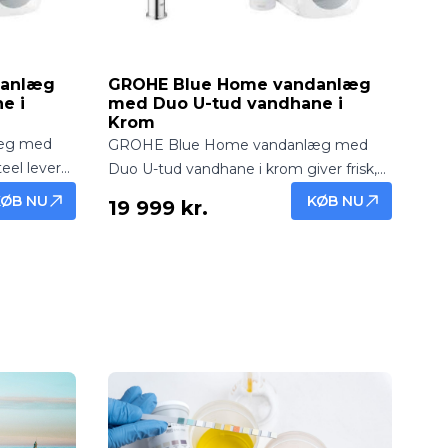
danlæg
GROHE Blue Home vandanlæg
e i
med Duo U-tud vandhane i
Krom
æg med
GROHE Blue Home vandanlæg med
eel leverer
Duo U-tud vandhane i krom giver frisk,
de vand
filtreret og afkølet vand direkte fra
KØB NU
KØB NU
19 999 kr.
sign og
hanen. Elegant U-tud design passer
perfekt til moderne køkkener.