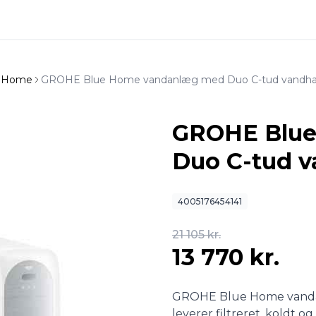
 Home
GROHE Blue Home vandanlæg med Duo C-tud vandhan
GROHE Blu
Duo C-tud v
4005176454141
21 105 kr.
13 770 kr.
GROHE Blue Home vanda
leverer filtreret, koldt