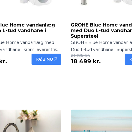
lue Home vandanlæg
GROHE Blue Home van
 L-tud vandhane i
med Duo L-tud vandhan
Supersteel
ue Home vandanlæg med
GROHE Blue Home vandanl
vandhane i krom leverer frisk,
Duo L-tud vandhane i Superst
21 105 kr.
ltreret vand direkte fra hanen.
filtreret, koldt og velsmagen
KØB NU
kr.
18 499 kr.
sign og nem installation til
direkte fra hanen. Elegant de
nem installation til hjemmet.