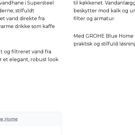
andhane i Supersteel
til køkkenet. Vandanlægg
rne, stilfuldt
beskytter mod kalk og ure
et vand direkte fra
filter og armatur.
 varme drikke som kaffe
Med GROHE Blue Home v
praktisk og stilfuld løsni
og filtreret vand fra
 et elegant, robust look
ue Home