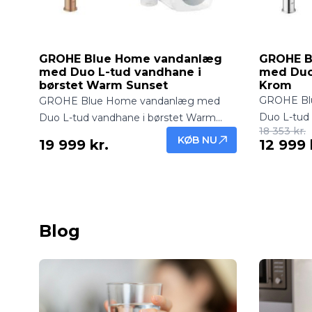
GROHE Blue Home vandanlæg
GROHE B
med Duo L-tud vandhane i
med Duo
børstet Warm Sunset
Krom
GROHE Bl
GROHE Blue Home vandanlæg med
Duo L-tud 
Duo L-tud vandhane i børstet Warm
18 353 kr.
koldt og fi
Sunset leverer frisk, filtreret og afkølet
KØB NU
19 999 kr.
12 999 
Moderne de
vand direkte fra hanen. Eksklusivt design
hjemmet.
og høj funktionalitet.
Blog