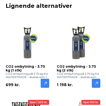
Lignende alternativer
CO2 ombytning - 3.75
CO2 ombytning - 3.75
kg (1 stk)
kg (2 stk)
CO2 ombytning på 3.75 kg fra
CO2 ombytning på 3.75 kg fra
WATERTRADE – leveres som 1
WATERTRADE – leveres som 2
stk og giver cirka 975 liter frisk
stk og giver cirka 1.950 liter frisk
og boblende vand. Kompatibel
og boblende vand. Kompatible
699 kr.
1 198 kr.
med GROHE Blue Professional
med GROHE Blue Professional
og andre vandanlæg med
og andre vandanlæg med
W.21.8 regulator.
W.21.8 regulator.
Spar 1 200 kr.
Spar 100 kr.