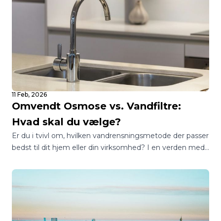
11 Feb, 2026
Omvendt Osmose vs. Vandfiltre:
Hvad skal du vælge?
Er du i tvivl om, hvilken vandrensningsmetode der passer
bedst til dit hjem eller din virksomhed? I en verden med
utallige muligheder kan det være en jungle at finde
rundt i, hvordan man sikrer sig adgang til rent og sikkert
drikkevand.