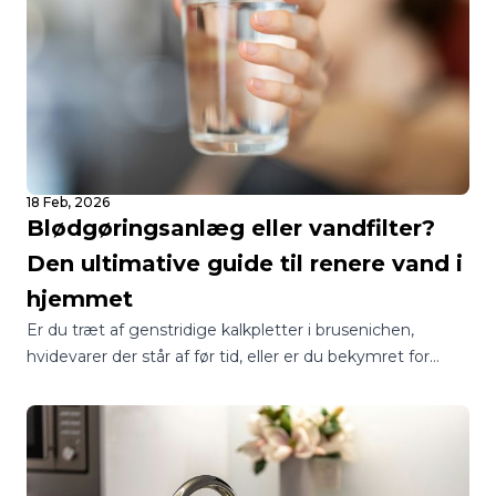
18 Feb, 2026
Blødgøringsanlæg eller vandfilter?
Den ultimative guide til renere vand i
hjemmet
Er du træt af genstridige kalkpletter i brusenichen,
hvidevarer der står af før tid, eller er du bekymret for
kvaliteten af dit drikkevand? I Danmark står mange
boligejere over for det samme spørgsmål: Skal jeg vælge
et blødgøringsanlæg eller et vandfilter?