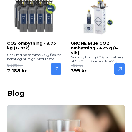
CO2 ombytning - 3.75
GROHE Blue CO2
kg (12 stk)
ombytning - 425 g (4
stk)
Udskift dine tomme CO₂-flasker
Nem og hurtig CO₂ ombytning
nemt og hurtigt. Med 12 stk.
til GROHE Blue. 4 stk. 425 g
3,75 kg flasker får du en
8 388 kr.
flasker giver frisk kulsyre til dit
499 kr.
pålidelig forsyning til
drikkevand – uden at løbe tør.
7 188 kr.
399 kr.
kulsyreholdigt vand, ølanlæg
og andre drikkevareløsninger.
Perfekt til virksomheder og
restauranter.
Blog