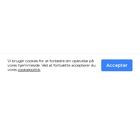
Vi bruger cookies for at forbedre din oplevelse på
Accepter
vores hjemmeside. Ved at fortsætte accepterer du
vores
cookiepolitik
.
Få de bedste tilbud fra Vandressource i din
inbox!
Tilmeld dig vores nyhedsbrev og få en email når vi finder
et vildt tilbud som du ikke må gå glip af.