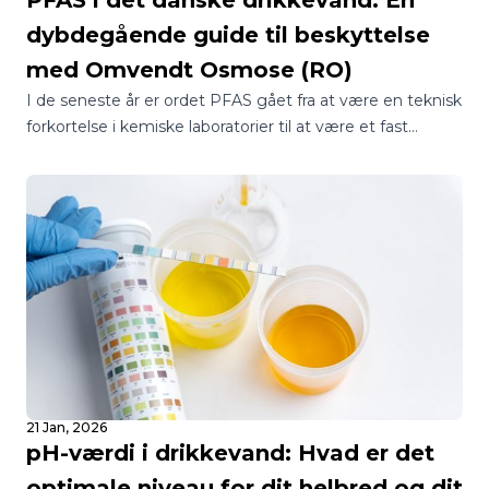
PFAS i det danske drikkevand: En
dybdegående guide til beskyttelse
med Omvendt Osmose (RO)
I de seneste år er ordet PFAS gået fra at være en teknisk
forkortelse i kemiske laboratorier til at være et fast
samtaleemne ved de danske middagsborde.
21 Jan, 2026
pH-værdi i drikkevand: Hvad er det
optimale niveau for dit helbred og dit