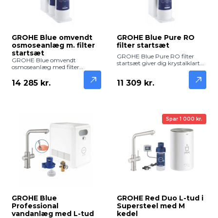
GROHE Blue omvendt
GROHE Blue Pure RO
osmoseanlæg m. filter
filter startsæt
startsæt
GROHE Blue Pure RO filter
GROHE Blue omvendt
startsæt giver dig krystalklart
osmoseanlæg med filter
og rent drikkevand direkte fra
startsæt giver dig rent, friskt og
vandhanen. Komplet omvendt
kalkfrit vand direkte fra
14 285 kr.
11 309 kr.
osmose-system med filter – klar
vandhanen. Komplet system
til nem installation.
med avanceret filtrering – klar
til nem installation i hjemmet
eller på kontoret.
Spar 1 000 kr.
GROHE Blue
GROHE Red Duo L-tud i
Professional
Supersteel med M
vandanlæg med L-tud
kedel