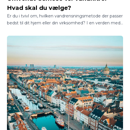
Hvad skal du vælge?
Er du i tvivl om, hvilken vandrensningsmetode der passer
bedst til dit hjem eller din virksomhed? I en verden med
utallige muligheder kan det være en jungle at finde
rundt i, hvordan man sikrer sig adgang til rent og sikkert
drikkevand.