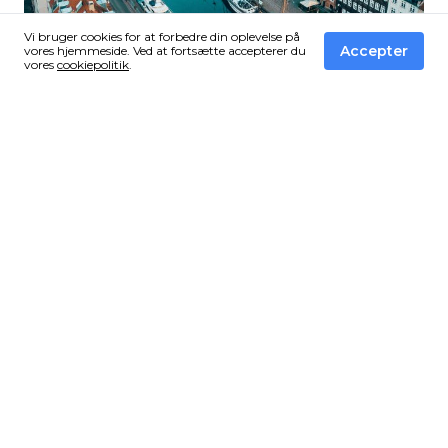
Vi bruger cookies for at forbedre din oplevelse på
Accepter
vores hjemmeside. Ved at fortsætte accepterer du
vores
cookiepolitik
.
28 Jan, 2026
PFAS i det danske drikkevand: En
dybdegående guide til beskyttelse
med Omvendt Osmose (RO)
I de seneste år er ordet PFAS gået fra at være en teknisk
forkortelse i kemiske laboratorier til at være et fast
samtaleemne ved de danske middagsborde.