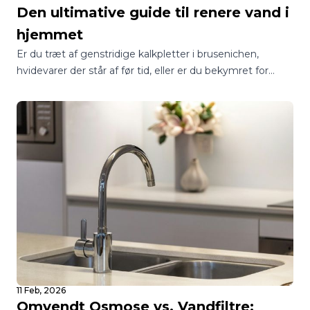
Den ultimative guide til renere vand i
hjemmet
Er du træt af genstridige kalkpletter i brusenichen,
hvidevarer der står af før tid, eller er du bekymret for
kvaliteten af dit drikkevand? I Danmark står mange
boligejere over for det samme spørgsmål: Skal jeg vælge
et blødgøringsanlæg eller et vandfilter?
11 Feb, 2026
Omvendt Osmose vs. Vandfiltre: