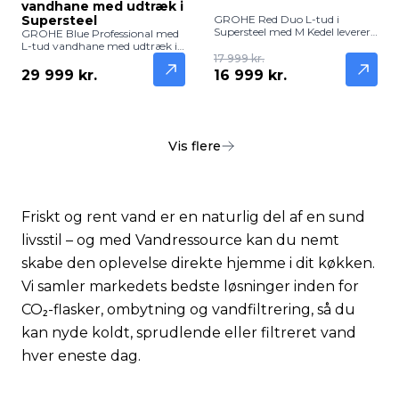
vandhane med udtræk i
Supersteel
GROHE Red Duo L-tud i
Supersteel med M Kedel leverer
GROHE Blue Professional med
både frisk filtreret vand og
L-tud vandhane med udtræk i
kogende vand direkte fra
Supersteel leverer frisk, filtreret
17 999 kr.
hanen. Robust og elegant
og afkølet vand direkte fra
29 999 kr.
16 999 kr.
løsning til moderne køkkener.
hanen. Elegant, robust og
funktionel løsning til
professionelle og hjem.
Vis flere
Friskt og rent vand er en naturlig del af en sund
livsstil – og med Vandressource kan du nemt
skabe den oplevelse direkte hjemme i dit køkken.
Vi samler markedets bedste løsninger inden for
CO₂-flasker, ombytning og vandfiltrering, så du
kan nyde koldt, sprudlende eller filtreret vand
hver eneste dag.