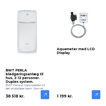
anlæg passer perfekt ind i
bryggerset eller skabet under
vasken. Med indbygget Wi-Fi
og app-styring får du fuld
kontrol over dit vandforbrug og
saltstatus direkte på din
smartphone.
Aquameter med LCD
Display
BWT PERLA
blødgøringsanlæg til
hus, 2-12 personer.
Duplex system.
BWT Perla er topmodellen til
det ambitiøse hjem. Som et
duplex-system har anlægget to
filterkolonner, der arbejder
1 199 kr.
38 518 kr.
sammen for at levere silkeblødt
vand døgnet rundt – selv under
reneration. Med integreret AI-