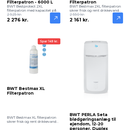
Filterpatron - 6000 L
Filterpatron
BWT Bestprotect 2XL
BWT Bestmax 2XL filterpatron
filterpatron med kapacitet på
sikrer frisk og rent drikkevand
6000 L sikrer frisk, rent og
2 525 kr.
med høj kapacitet. Effektiv
2 550 kr.
kalkfrit drikkevand. Effektiv
filtrering af kalk, klor og
2 276 kr.
2 161 kr.
filtrering af klor, kalk og
urenheder til større
urenheder til større
husholdninger eller kontorer.
husholdninger eller kontorer.
Spar 149 kr.
BWT Bestmax XL
Filterpatron
BWT PERLA Seta
BWT Bestmax XL filterpatron
blødgøringsanlæg til
sikrer frisk og rent drikkevand
ejendom, 12-20
med høj kapacitet. Reducerer
personer. Duplex
kalk, klor og urenheder til