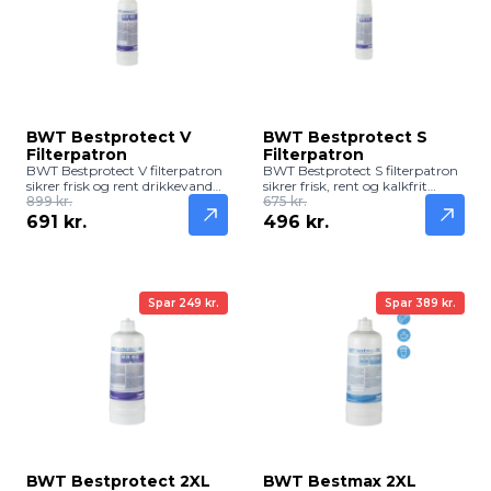
BWT Bestprotect V
BWT Bestprotect S
Filterpatron
Filterpatron
BWT Bestprotect V filterpatron
BWT Bestprotect S filterpatron
sikrer frisk og rent drikkevand
sikrer frisk, rent og kalkfrit
med høj filtreringskapacitet.
899 kr.
drikkevand. Effektiv filtrering
675 kr.
Reducerer kalk, klor og
beskytter mod klor og
691 kr.
496 kr.
urenheder – perfekt til
urenheder – ideel til mindre
husholdninger og kontorer.
husholdninger og kontorer.
Spar 249 kr.
Spar 389 kr.
BWT Bestprotect 2XL
BWT Bestmax 2XL