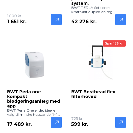
system.
husholdninger og mindre
BWT PERLA Seta er et
kontorer.
kraftfuldt duplex-anlæg
1 800 kr.
designet til ejendomme med 6-
8 lejligheder (12-20 personer).
1 651 kr.
42 276 kr.
Med sin store filterkapacitet
sikrer det silkeblødt vand til alle
beboere – selv i de travle
morgentimer, hvor
vandforbruget er højest.
Spar 126 kr.
Anlægget fjerner effektivt kalk i
hele bygningen, hvilket
mindsker behovet for
reparationer, sparer på
energien og gør hverdagen
nemmere for alle.
BWT Perla one
BWT Besthead flex
kompakt
filterhoved
blødgøringsanlæg med
app
BWT Perla One er det ideelle
valg til mindre husstande (1-4
personer), der ønsker alle
725 kr.
fordelene ved silkeblødt BWT-
17 489 kr.
599 kr.
vand, men har begrænset
plads. Dette kompakte simplex-