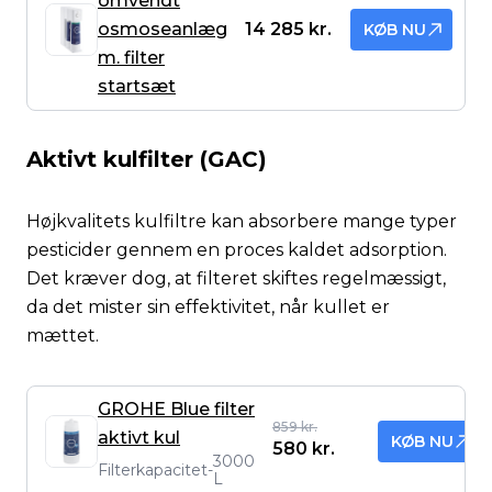
omvendt
osmoseanlæg
14 285 kr.
KØB NU
m. filter
startsæt
Aktivt kulfilter (GAC)
Højkvalitets kulfiltre kan absorbere mange typer
pesticider gennem en proces kaldet adsorption.
Det kræver dog, at filteret skiftes regelmæssigt,
da det mister sin effektivitet, når kullet er
mættet.
GROHE Blue filter
859 kr.
aktivt kul
KØB NU
580 kr.
3000
Filterkapacitet
-
L