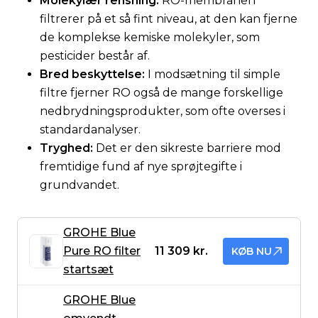
Molekylær rensning:
RO-membranen
filtrerer på et så fint niveau, at den kan fjerne
de komplekse kemiske molekyler, som
pesticider består af.
Bred beskyttelse:
I modsætning til simple
filtre fjerner RO også de mange forskellige
nedbrydningsprodukter, som ofte overses i
standardanalyser.
Tryghed:
Det er den sikreste barriere mod
fremtidige fund af nye sprøjtegifte i
grundvandet.
GROHE Blue
Pure RO filter
11 309 kr.
KØB NU
startsæt
GROHE Blue