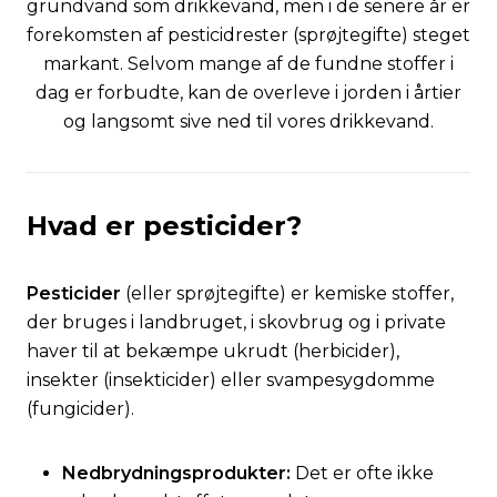
grundvand som drikkevand, men i de senere år er
forekomsten af pesticidrester (sprøjtegifte) steget
markant. Selvom mange af de fundne stoffer i
dag er forbudte, kan de overleve i jorden i årtier
og langsomt sive ned til vores drikkevand.
Hvad er pesticider?
Pesticider
(eller sprøjtegifte) er kemiske stoffer,
der bruges i landbruget, i skovbrug og i private
haver til at bekæmpe ukrudt (herbicider),
insekter (insekticider) eller svampesygdomme
(fungicider).
Nedbrydningsprodukter:
Det er ofte ikke