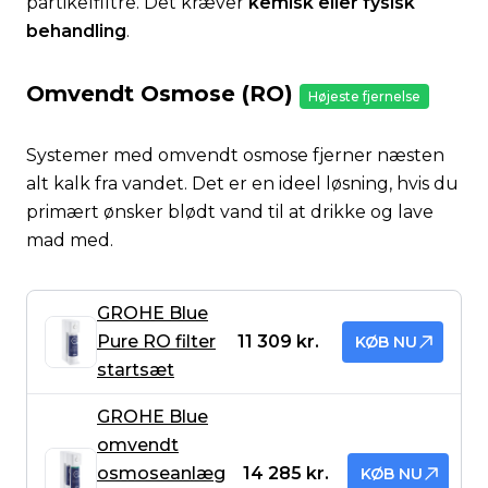
partikelfiltre. Det kræver
kemisk eller fysisk
behandling
.
Omvendt Osmose (RO)
Højeste fjernelse
Systemer med omvendt osmose fjerner næsten
alt kalk fra vandet. Det er en ideel løsning, hvis du
primært ønsker blødt vand til at drikke og lave
mad med.
GROHE Blue
Pure RO filter
11 309 kr.
KØB NU
startsæt
GROHE Blue
omvendt
osmoseanlæg
14 285 kr.
KØB NU