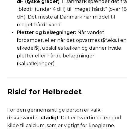
dH (tyske grader)
. I Danmark spænder det fra
"blødt" (under 4 dH) til "meget hårdt" (over 18
dH). Det meste af Danmark har middel til
meget hårdt vand.
Pletter og belægninger:
Når vandet
fordamper, eller når det opvarmes (
$f.eks. i en
elkedel$
), udskilles kalken og danner hvide
pletter eller hårde belægninger
(
kalkaflejringer
).
Risici for Helbredet
For den gennemsnitlige person er kalk i
drikkevandet
ufarligt
. Det er tværtimod en god
kilde til calcium, som er vigtigt for knoglerne.