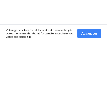
Vi bruger cookies for at forbedre din oplevelse på
Accepter
vores hjemmeside. Ved at fortsætte accepterer du
vores
cookiepolitik
.
Få de bedste tilbud fra Vandressource i din
inbox!
Tilmeld dig vores nyhedsbrev og få en email når vi finder
et vildt tilbud som du ikke må gå glip af.
Vi sender ingen spam!